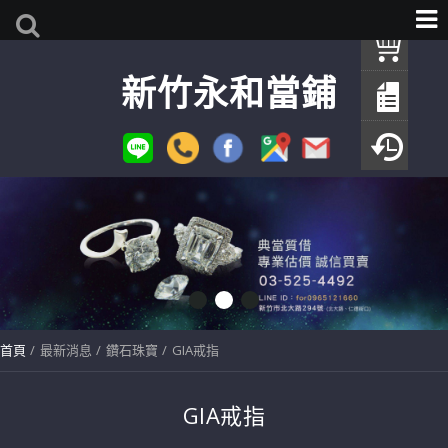
我
新竹永和當鋪
查
填
瀏
首頁
最新消息
鑽石珠寶
GIA戒指
GIA戒指