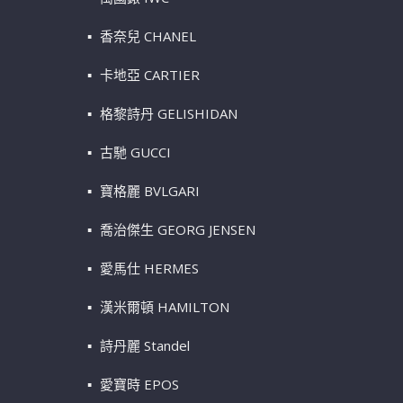
香奈兒 CHANEL
卡地亞 CARTIER
格黎詩丹 GELISHIDAN
古馳 GUCCI
寶格麗 BVLGARI
喬治傑生 GEORG JENSEN
愛馬仕 HERMES
漢米爾頓 HAMILTON
詩丹麗 Standel
愛寶時 EPOS