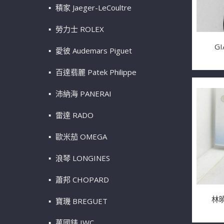
積家 Jaeger-LeCoultre
勞力士 ROLEX
GI
愛彼 Audemars Piguet
百達翡麗 Patek Philippe
沛納海 PANERAI
雷達 RADO
歐米茄 OMEGA
浪琴 LONGINES
蕭邦 CHOPARD
林曉
寶璣 BREGUET
萬國錶 IWC