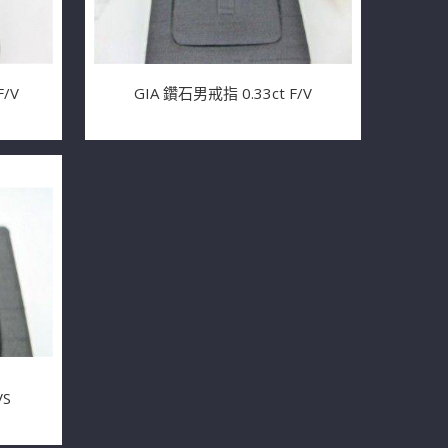
/V
GIA 鑽石男戒指 0.33ct F/V
VS