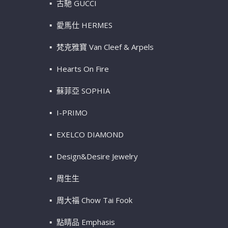
古馳 GUCCI
愛馬仕 HERMES
梵克雅寶 Van Cleef & Arpels
Hearts On Fire
蘇菲亞 SOPHIA
I-PRIMO
EXELCO DIAMOND
Design&Desire Jewelry
周生生
周大福 Chow Tai Fook
點睛品 Emphasis