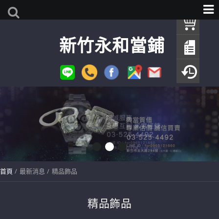
我
新竹永和當鋪
查
填
瀏
首頁
最新消息
精品飾品
精品飾品