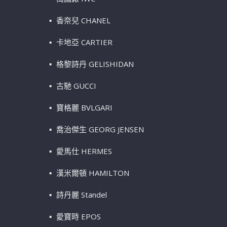
香奈兒 CHANEL
卡地亞 CARTIER
格黎詩丹 GELISHIDAN
古馳 GUCCI
寶格麗 BVLGARI
喬治傑生 GEORG JENSEN
愛馬仕 HERMES
漢米爾頓 HAMILTON
詩丹麗 Standel
愛寶時 EPOS