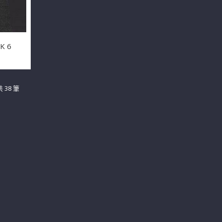
K 6
 38 筆