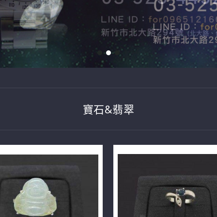
寶石&翡翠