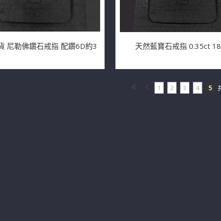
A貨 尼勒佛鑽石戒指 配鑽6D約3
天然藍寶石戒指 0.35ct 18
1
2
3
4
5
共