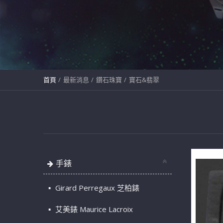
首頁
最新消息
鑽石珠寶
寶石&翡翠
手錶
Girard Perregaux 芝柏錶
艾美錶 Maurice Lacroix