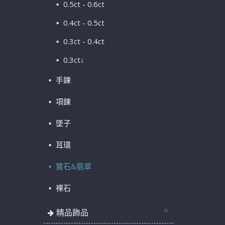
0.5ct - 0.6ct
0.4ct - 0.5ct
0.3ct - 0.4ct
0.3ct↓
手鍊
項鍊
墜子
耳環
寶石&翡翠
裸石
精品飾品