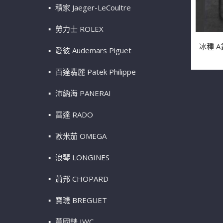
積家 Jaeger-LeCoultre
勞力士 ROLEX
冰種 
愛彼 Audemars Piguet
百達翡麗 Patek Philippe
沛納海 PANERAI
雷達 RADO
歐米茄 OMEGA
浪琴 LONGINES
蕭邦 CHOPARD
寶璣 BREGUET
萬國錶 IWC