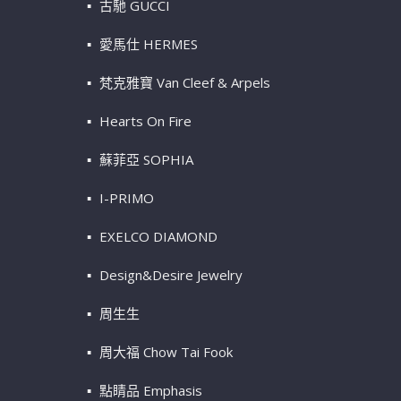
古馳 GUCCI
愛馬仕 HERMES
梵克雅寶 Van Cleef & Arpels
Hearts On Fire
蘇菲亞 SOPHIA
I-PRIMO
EXELCO DIAMOND
Design&Desire Jewelry
周生生
周大福 Chow Tai Fook
點睛品 Emphasis