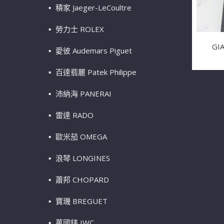
積家 Jaeger-LeCoultre
勞力士 ROLEX
GI
愛彼 Audemars Piguet
百達翡麗 Patek Philippe
沛納海 PANERAI
雷達 RADO
歐米茄 OMEGA
浪琴 LONGINES
蕭邦 CHOPARD
寶璣 BREGUET
萬國錶 IWC