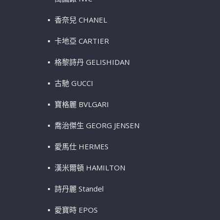
香奈兒 CHANEL
卡地亞 CARTIER
格黎詩丹 GELISHIDAN
古馳 GUCCI
寶格麗 BVLGARI
喬治傑生 GEORG JENSEN
愛馬仕 HERMES
漢米爾頓 HAMILTON
詩丹麗 Standel
愛寶時 EPOS