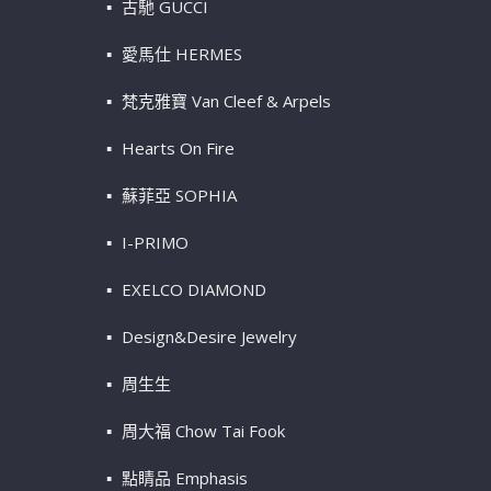
古馳 GUCCI
愛馬仕 HERMES
梵克雅寶 Van Cleef & Arpels
Hearts On Fire
蘇菲亞 SOPHIA
I-PRIMO
EXELCO DIAMOND
Design&Desire Jewelry
周生生
周大福 Chow Tai Fook
點睛品 Emphasis