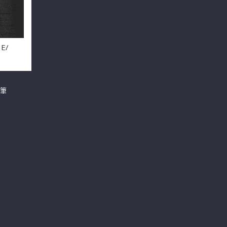
E/
 筆