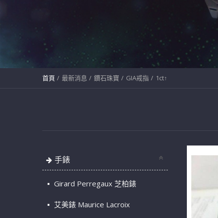
首頁
最新消息
鑽石珠寶
GIA戒指
1ct↑
手錶
Girard Perregaux 芝柏錶
艾美錶 Maurice Lacroix