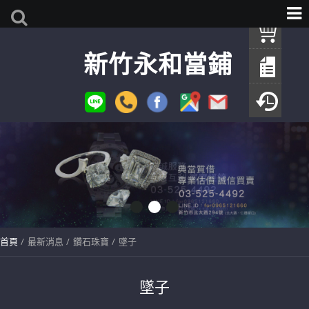
我
新竹永和當鋪
查
填
瀏
首頁
最新消息
鑽石珠寶
墜子
墜子