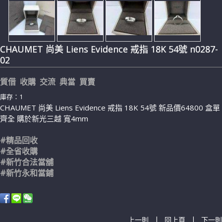
CHAUMET 尚美 Liens Evidence 戒指 18K 54號 n0287-
02
質借 收購 交流 典當 買賣
庫存：1
CHAUMET 尚美 Liens Evidence 戒指 18K 54號 新品價64800 盒單
齊全 購於新光三越 寬4mm
#精品回收
#全省收購
#新竹合法當舖
#新竹永和當鋪
|
|
上一則
回上頁
下一則