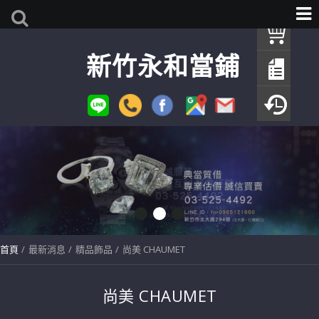
我
新竹永和當鋪
查
填
瀏
首頁
最新消息
精品飾品
尚美 CHAUMET
尚美 CHAUMET