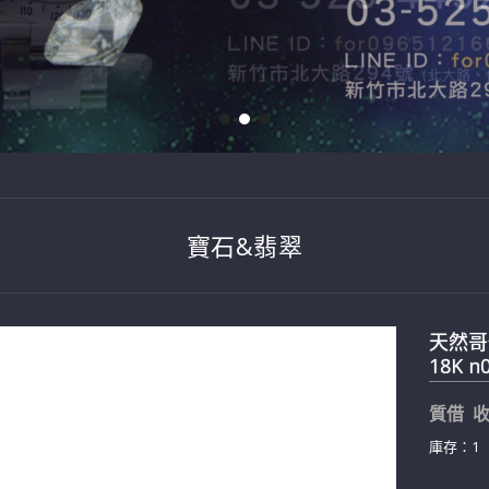
寶石&翡翠
天然哥倫
18K n
質借 收
庫存：1