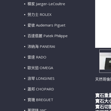
積家 Jaeger-LeCoultre
勞力士 ROLEX
愛彼 Audemars Piguet
百達翡麗 Patek Philippe
沛納海 PANERAI
雷達 RADO
歐米茄 OMEGA
浪琴 LONGINES
天然哥倫比
蕭邦 CHOPARD
寶石重量
寶璣 BREGUET
寶石大小：
寶石切割：
萬國錶 IWC