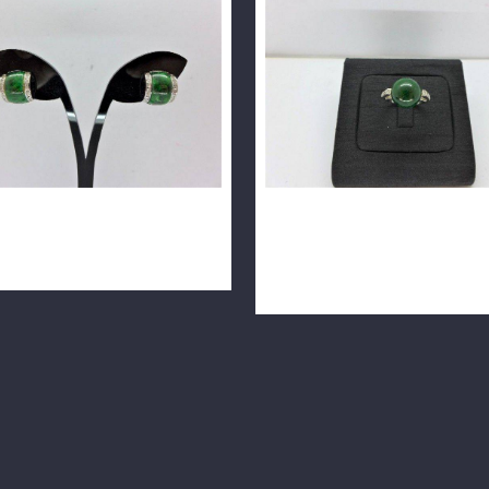
鑽石耳環 10*12mm 配鑽共
緬甸天然翡翠鑽石戒指 A貨
8K n0340-06
10.5*10.5mm 配鑽0.12ct 1
m1160