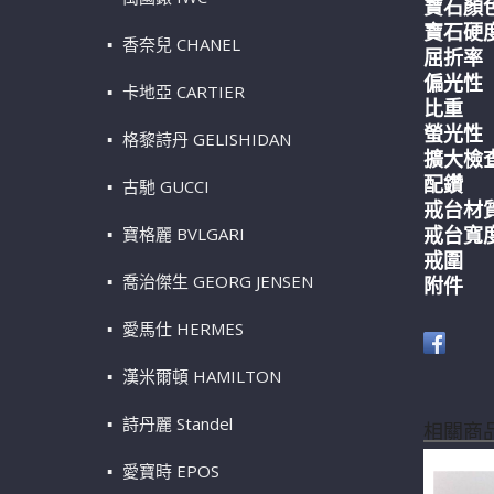
寶石顏色：
寶石硬度：
香奈兒 CHANEL
屈折率 ：
偏光性 ：
卡地亞 CARTIER
比重 ：
螢光性 
格黎詩丹 GELISHIDAN
擴大檢查：3
配鑽 ：
古馳 GUCCI
戒台材質
戒台寬
寶格麗 BVLGARI
戒圍 
喬治傑生 GEORG JENSEN
附件 
愛馬仕 HERMES
漢米爾頓 HAMILTON
詩丹麗 Standel
相關商
愛寶時 EPOS