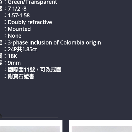
Green/Transparent
7 1/2 -8
1.57-1.58
Doubly refractive
Mounted
：None
-phase inclusion of Colombia origin
24P共1.85ct
：18K
度：9mm
：國際圍11號，可改戒圍
：附寶石證書
品