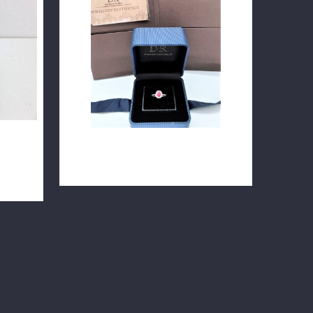
天然紅寶石鑽戒 0.83ct 小鑽14D共
8K戒台
0.16ct 14K金 n0775