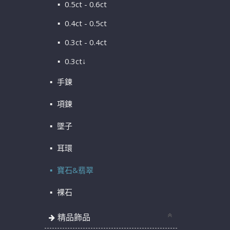
0.5ct - 0.6ct
0.4ct - 0.5ct
0.3ct - 0.4ct
0.3ct↓
手鍊
項鍊
墜子
耳環
寶石&翡翠
裸石
精品飾品