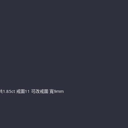
1.85ct 戒圍11 可改戒圍 寬9mm