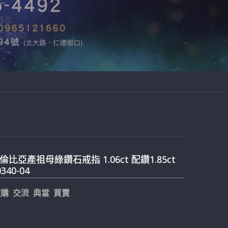
比亞產祖母綠鑽石戒指 1.06ct 配鑽1.85ct
0340-04
購 交流 典當 買賣