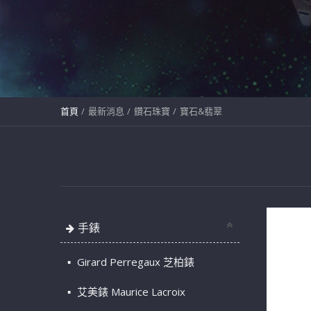
首頁
最新消息
鑽石珠寶
寶石&翡翠
手錶
Girard Perregaux 芝柏錶
艾美錶 Maurice Lacroix