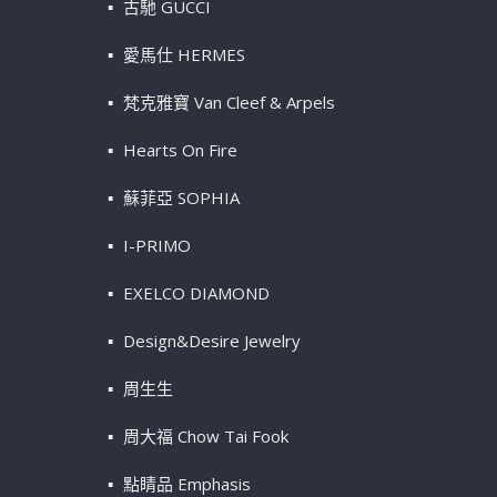
古馳 GUCCI
愛馬仕 HERMES
梵克雅寶 Van Cleef & Arpels
Hearts On Fire
蘇菲亞 SOPHIA
I-PRIMO
EXELCO DIAMOND
Design&Desire Jewelry
周生生
周大福 Chow Tai Fook
點睛品 Emphasis