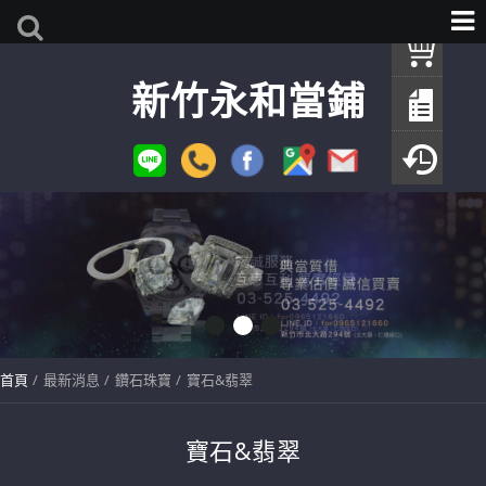
我
新竹永和當鋪
查
填
瀏
首頁
最新消息
鑽石珠寶
寶石&翡翠
寶石&翡翠