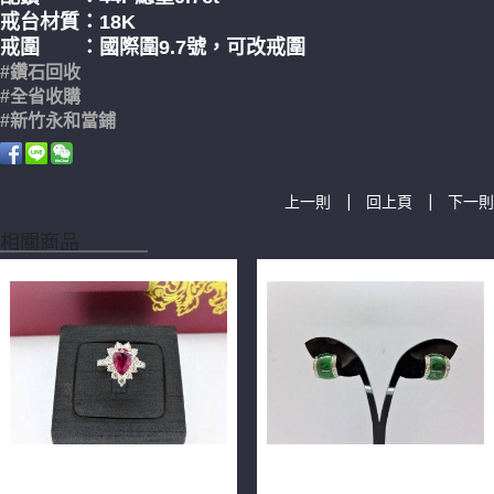
戒台材質：18K
戒圍 ：國際圍9.7號，可改戒圍
#鑽石回收
#全省收購
#新竹永和當鋪
|
|
上一則
回上頁
下一則
相關商品
緬甸產天然紅寶石 2.27ct
天然翡翠鑽石耳環 10*12mm