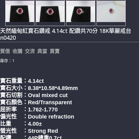
天然緬甸紅寶石鑽戒 4.14ct 配鑽共70分 18K華麗戒台
n0420
質借 收購 交流 典當 買賣
庫存：1
寶石重量：4.14ct
寶石大小：8.38*10.58*4.89mm
寶石切割：Oval mixed cut
寶石顏色：Red/Transparent
屈折率 ：1.762-1.770
偏光性 ：Double refraction
比重 ：4.00±
螢光性 ：Strong Red
配鑽 ：44P總重0.7ct