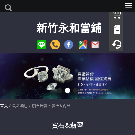
我
新竹永和當鋪
查
填
瀏
首頁
最新消息
鑽石珠寶
寶石&翡翠
寶石&翡翠