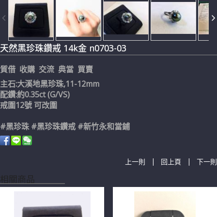
天然黑珍珠鑽戒 14k金 n0703-03
質借 收購 交流 典當 買賣
主石:大溪地黑珍珠,11-12mm
配鑽:約0.35ct (G/VS)
戒圍12號 可改圍
#黑珍珠 #黑珍珠鑽戒 #新竹永和當鋪
|
|
上一則
回上頁
下一則
相關商品