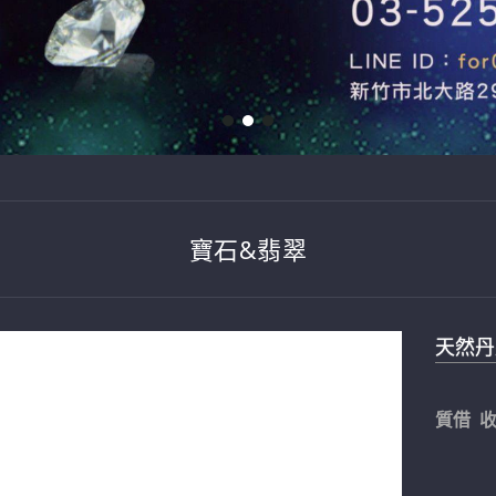
寶石&翡翠
天然丹泉
質借 收