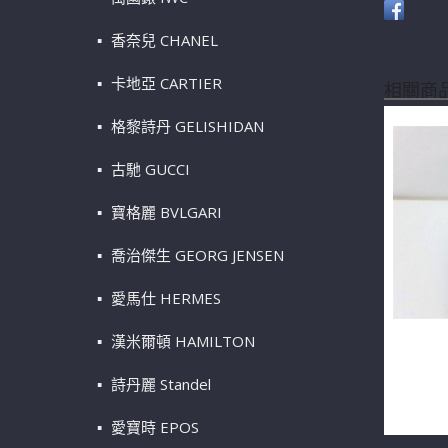
香奈兒 CHANEL
卡地亞 CARTIER
相關商
格黎詩丹 GELISHIDAN
古馳 GUCCI
寶格麗 BVLGARI
喬治傑生 GEORG JENSEN
愛馬仕 HERMES
漢米爾頓 HAMILTON
緬甸天
10.5*1
詩丹麗 Standel
m1160
愛寶時 EPOS