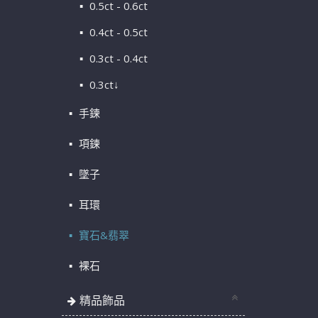
0.5ct - 0.6ct
0.4ct - 0.5ct
0.3ct - 0.4ct
0.3ct↓
手鍊
項鍊
墜子
耳環
寶石&翡翠
裸石
精品飾品