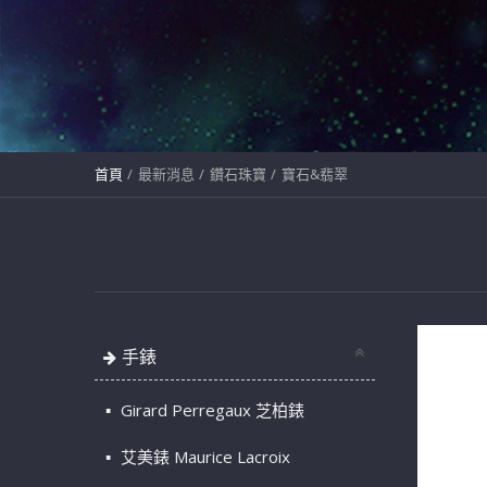
首頁
最新消息
鑽石珠寶
寶石&翡翠
手錶
Girard Perregaux 芝柏錶
艾美錶 Maurice Lacroix