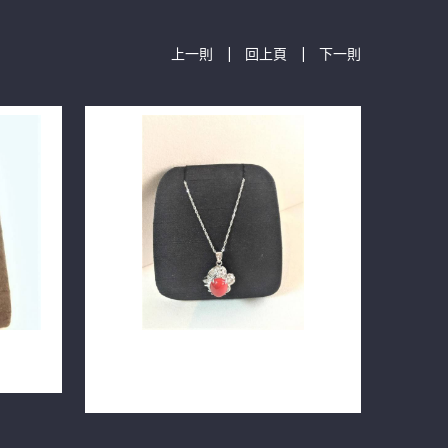
|
|
上一則
回上頁
下一則
天然珊瑚鑽石墜子項鍊 14白K金
91-04
n0691-10