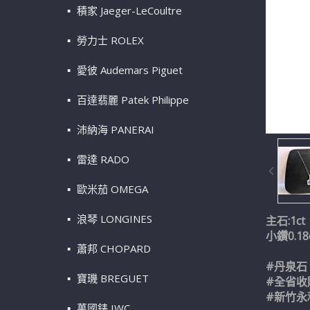
積家 Jaeger-LeCoultre
勞力士 ROLEX
愛彼 Audemars Piguet
百達翡麗 Patek Philippe
沛納海 PANERAI
雷達 RADO
歐米茄 OMEGA
浪琴 LONGINES
主石:1ct
小鑽0.18
蕭邦 CHOPARD
#丹泉石
寶璣 BREGUET
#全省收
#新竹永
萬國錶 IWC