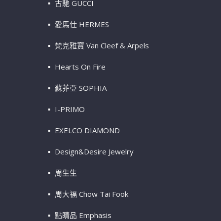
古馳 GUCCI
愛馬仕 HERMES
梵克雅寶 Van Cleef & Arpels
Hearts On Fire
蘇菲亞 SOPHIA
I-PRIMO
EXELCO DIAMOND
Design&Desire Jewelry
周生生
周大福 Chow Tai Fook
點睛品 Emphasis