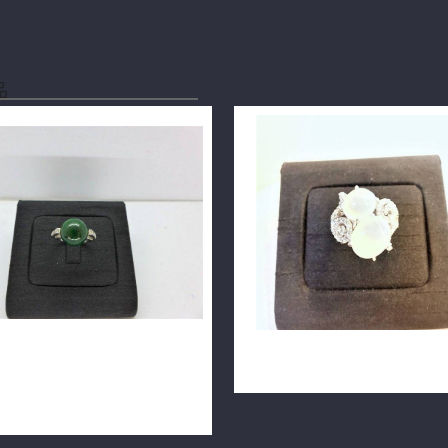
品
然翡翠鑽石戒指 A貨
天然白色翡翠鑽戒 14K白金 n06
0.5mm 配鑽0.12ct 18K戒台