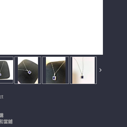
ct
購
和當鋪