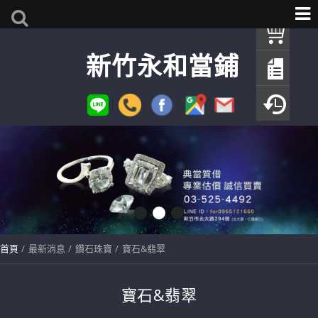
我
新竹永和當鋪
查
填
瀏
首頁
最新消息
鑽石珠寶
寶石&翡翠
寶石&翡翠