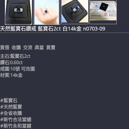
天然藍寶石鑽戒 藍寶石2ct 白14k金 n0703-09
質借 收購 交流 典當 買賣
主石:藍寶石2ct
鑽石:0.60ct
戒圍:10號 可改圍
材質:14k金
#藍寶石
#天然藍寶
#全省收購
#新竹合法當舖
#新竹永和當鋪