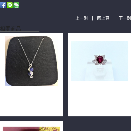
|
|
上一則
回上頁
下一則
相關商品
天然藍寶石鑽石墜子 藍寶2P
天然紅寶石鑽戒 3.21ct 馬眼
共2ct 小鑽0.16ct 14K金
鑽共1.60ct 圓鑽共0.42ct
n0703-04
F0331