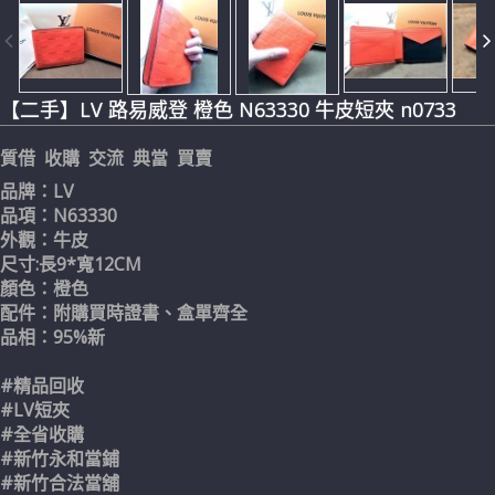
【二手】LV 路易威登 橙色 N63330 牛皮短夾 n0733
質借 收購 交流 典當 買賣
品牌：LV
品項：N63330
外觀：牛皮
尺寸:長9*寬12CM
顏色：橙色
配件：附購買時證書、盒單齊全
品相：95%新
#精品回收
#LV短夾
#全省收購
#新竹永和當鋪
#新竹合法當舖