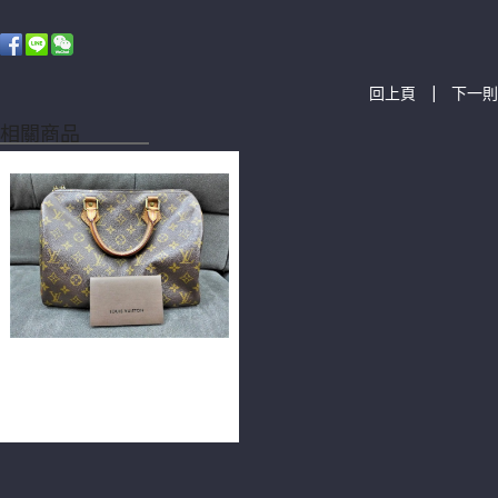
|
回上頁
下一則
相關商品
【二手】LV SPEEDY 30系列
精典花紋手提包 F9802-02