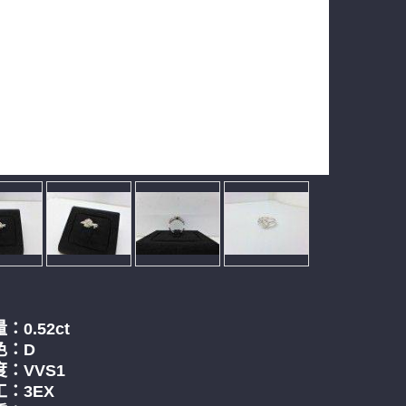
：0.52
ct
色：D
：VVS1
：3EX