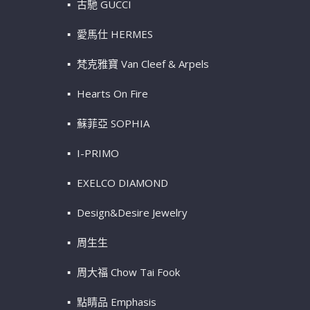
古馳 GUCCI
愛馬仕 HERMES
梵克雅寶 Van Cleef & Arpels
Hearts On Fire
蘇菲亞 SOPHIA
I-PRIMO
EXELCO DIAMOND
Design&Desire Jewelry
周生生
周大福 Chow Tai Fook
點睛品 Emphasis