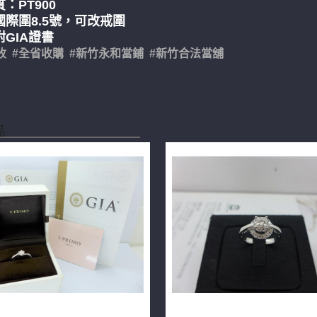
：PT900
國際圍8.5號，可改戒圍
GIA證書
收 #全省收購 #新竹永和當鋪 #新竹合法當舖
品