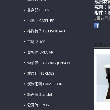
戒台材質
戒圍：
香奈兒 CHANEL
附件：附
#鑽石回
卡地亞 CARTIER
格黎詩丹 GELISHIDAN
古馳 GUCCI
相關商
寶格麗 BVLGARI
喬治傑生 GEORG JENSEN
愛馬仕 HERMES
漢米爾頓 HAMILTON
詩丹麗 Standel
愛寶時 EPOS