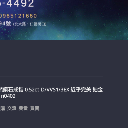
然鑽石戒指 0.52ct D/VVS1/3EX 近乎完美 鉑金
 n0402
購 交流 典當 買賣