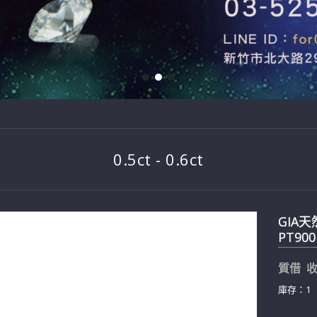
0.5ct - 0.6ct
GIA天
PT900
質借 收
庫存：1