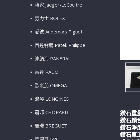
積家 Jaeger-LeCoultre
勞力士 ROLEX
愛彼 Audemars Piguet
百達翡麗 Patek Philippe
沛納海 PANERAI
雷達 RADO
歐米茄 OMEGA
浪琴 LONGINES
蕭邦 CHOPARD
鑽石重量
鑽石顏
寶璣 BREGUET
鑽石淨度
鑽石車工
萬國錶 IWC