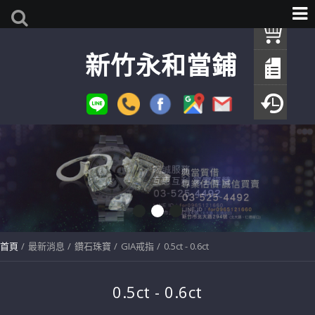
我
新竹永和當鋪
查
填
瀏
首頁
最新消息
鑽石珠寶
GIA戒指
0.5ct - 0.6ct
0.5ct - 0.6ct