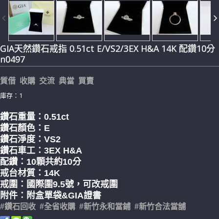
GIA天然鑽石戒指 0.51ct E/VS2/3EX H&A 14K 配鑽10分
n0497
質借 收購 交流 典當 買賣
庫存：1
鑽石重量：0.51
ct
鑽石顏色：E
鑽石淨度：VS2
鑽石車工：3EX H&A
配鑽：10顆共約10分
戒台材質：14K
戒圍：國際圍9.5號，可改戒圍
附件：附盒單袋&GIA證書
#鑽石回收 #全省收購 #新竹永和當鋪 #新竹合法當舖