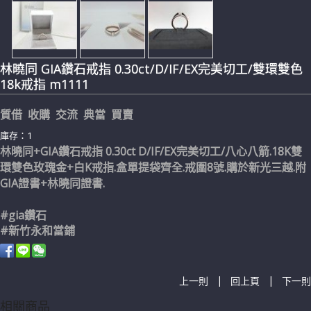
林曉同 GIA鑽石戒指 0.30ct/D/IF/EX完美切工/雙環雙色
18k戒指 m1111
質借 收購 交流 典當 買賣
庫存：1
林曉同+GIA鑽石戒指 0.30ct D/IF/EX完美切工/八心八箭.18K雙
環雙色玫瑰金+白K戒指.盒單提袋齊全.戒圍8號.購於新光三越.附
GIA證書+林曉同證書.
#gia鑽石
#新竹永和當鋪
|
|
上一則
回上頁
下一則
相關商品