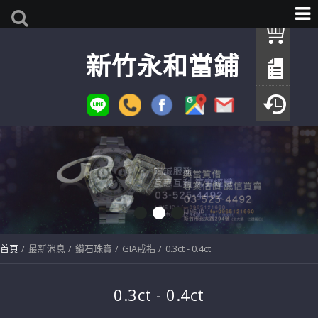
我
新竹永和當鋪
查
填
瀏
首頁
最新消息
鑽石珠寶
GIA戒指
0.3ct - 0.4ct
0.3ct - 0.4ct