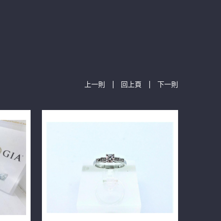
|
|
上一則
回上頁
下一則