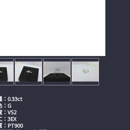
：0.33
ct
色：G
：VS2
：3EX
：PT900