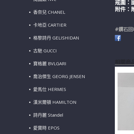
戒圍：
附件：
香奈兒 CHANEL
卡地亞 CARTIER
#鑽石回
格黎詩丹 GELISHIDAN
古馳 GUCCI
相關商
寶格麗 BVLGARI
喬治傑生 GEORG JENSEN
愛馬仕 HERMES
漢米爾頓 HAMILTON
詩丹麗 Standel
愛寶時 EPOS