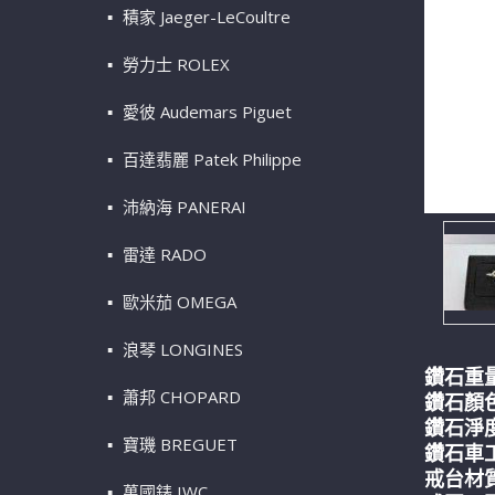
積家 Jaeger-LeCoultre
勞力士 ROLEX
愛彼 Audemars Piguet
百達翡麗 Patek Philippe
沛納海 PANERAI
雷達 RADO
歐米茄 OMEGA
浪琴 LONGINES
鑽石重量
蕭邦 CHOPARD
鑽石顏
鑽石淨度
寶璣 BREGUET
鑽石車工
戒台材質
萬國錶 IWC