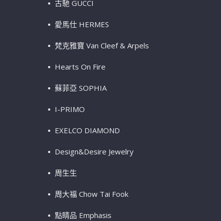
古馳 GUCCI
愛馬仕 HERMES
梵克雅寶 Van Cleef & Arpels
Hearts On Fire
蘇菲亞 SOPHIA
I-PRIMO
EXELCO DIAMOND
Design&Desire Jewelry
周生生
周大福 Chow Tai Fook
點睛品 Emphasis