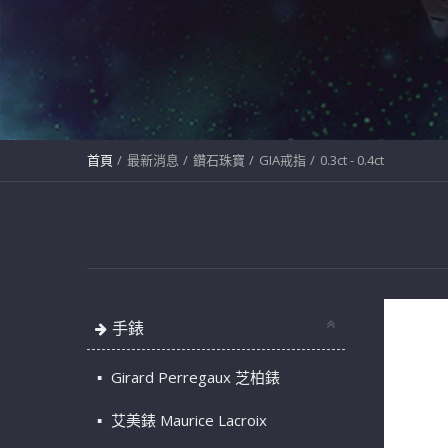
首頁
最新消息
鑽石珠寶
GIA戒指
0.3ct - 0.4ct
手錶
Girard Perregaux 芝柏錶
艾美錶 Maurice Lacroix