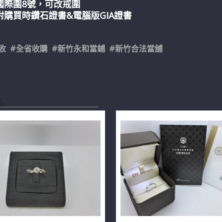
國際圍8號，可改戒圍
附購買時鑽石證書&電腦版GIA證書
收 #全省收購 #新竹永和當鋪 #新竹合法當舖
品