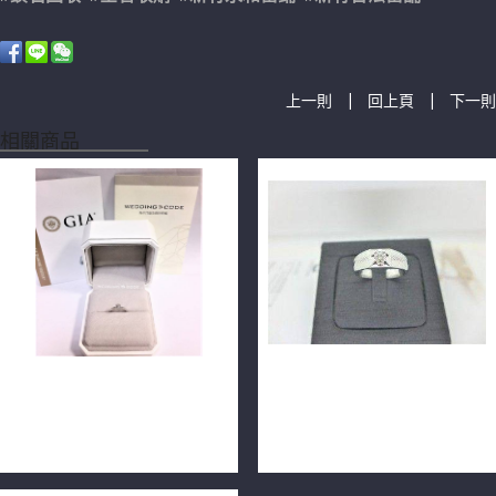
|
|
上一則
回上頁
下一則
相關商品
GIA天然鑽石戒指 0.30ct
GIA 鑽石男戒指 0.33ct
D/VVS1/3EX 近乎完美 H&A
F/VS2/3EX車工完美 14K戒台
PT950 n0702
m1430-01