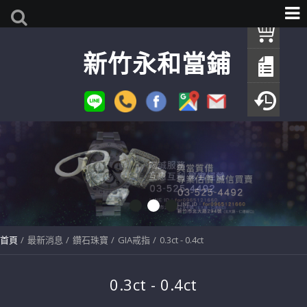
我
新竹永和當鋪
查
填
瀏
首頁
最新消息
鑽石珠寶
GIA戒指
0.3ct - 0.4ct
0.3ct - 0.4ct