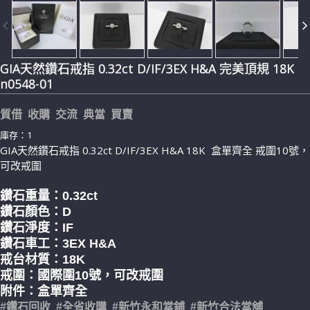
GIA天然鑽石戒指 0.32ct D/IF/3EX H&A 完美頂規 18K
n0548-01
質借 收購 交流 典當 買賣
庫存：1
GIA天然鑽石戒指 0.32ct D/IF/3EX H&A 18K 盒單齊全 戒圍10號，
可改戒圍
鑽石重量：0.32
ct
鑽石顏色：D
鑽石淨度：IF
鑽石車工：3EX H&A
戒台材質：18K
戒圍：國際圍10號，可改戒圍
附件：盒單齊全
#鑽石回收 #全省收購 #新竹永和當鋪 #新竹合法當舖