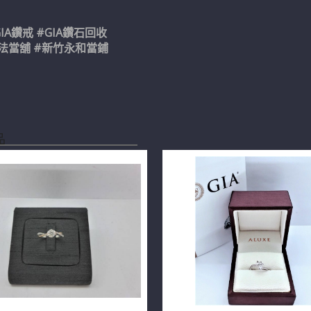
#GIA鑽戒 #GIA鑽石回收
法當舖 #新竹永和當鋪
品