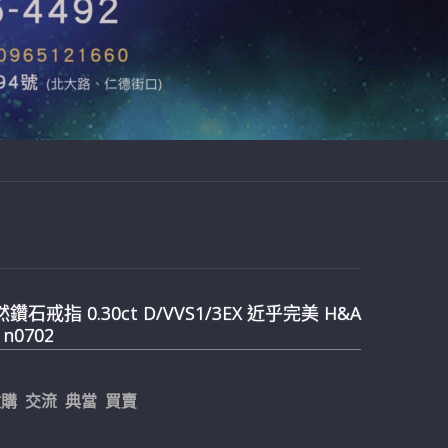
然鑽石戒指 0.30ct D/VVS1/3EX 近乎完美 H&A
 n0702
購 交流 典當 買賣