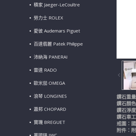
積家 Jaeger-LeCoultre
勞力士 ROLEX
愛彼 Audemars Piguet
百達翡麗 Patek Philippe
沛納海 PANERAI
雷達 RADO
歐米茄 OMEGA
浪琴 LONGINES
鑽石重量：
鑽石顏色
蕭邦 CHOPARD
鑽石淨度
鑽石車工：
寶璣 BREGUET
戒圍：國
附件：附G
萬國錶 IWC