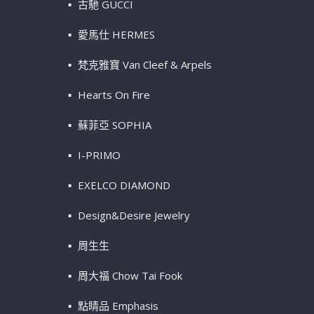
古馳 GUCCI
愛馬仕 HERMES
梵克雅寶 Van Cleef & Arpels
Hearts On Fire
蘇菲亞 SOPHIA
I-PRIMO
EXELCO DIAMOND
Design&Desire Jewelry
周生生
周大福 Chow Tai Fook
點睛品 Emphasis