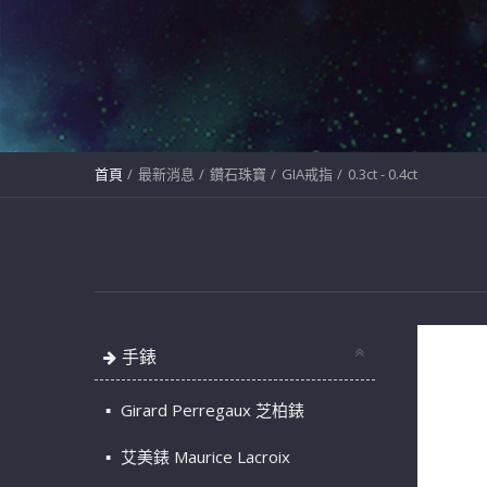
首頁
最新消息
鑽石珠寶
GIA戒指
0.3ct - 0.4ct
手錶
Girard Perregaux 芝柏錶
艾美錶 Maurice Lacroix