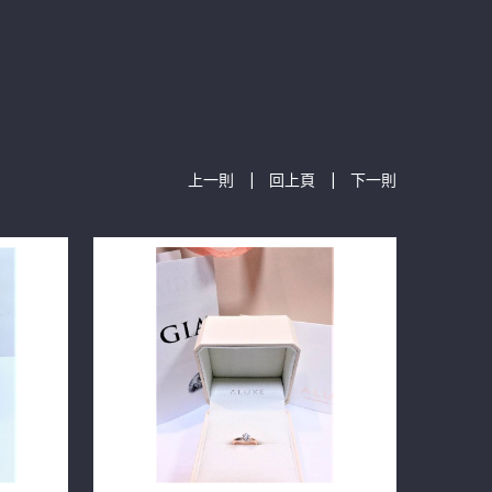
|
|
上一則
回上頁
下一則