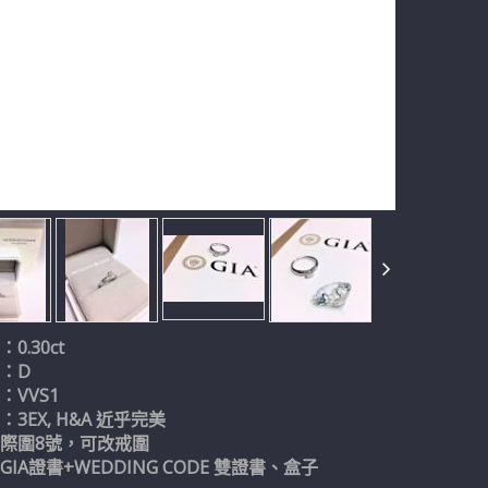
0.30ct
：D
：VVS1
3EX, H&A 近乎完美
際圍8號，可改戒圍
IA證書+WEDDING CODE 雙證書、盒子