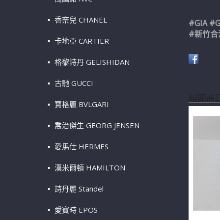
香奈兒 CHANEL
#GIA 
#新竹合
卡地亞 CARTIER
格黎詩丹 GELISHIDAN
古馳 GUCCI
相關商
寶格麗 BVLGARI
喬治傑生 GEORG JENSEN
愛馬仕 HERMES
漢米爾頓 HAMILTON
詩丹麗 Standel
愛寶時 EPOS