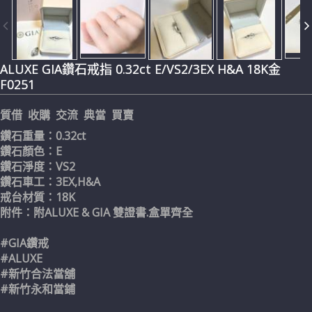
ALUXE GIA鑽石戒指 0.32ct E/VS2/3EX H&A 18K金
F0251
質借 收購 交流 典當 買賣
鑽石重量：0.32ct
鑽石顏色：E
鑽石淨度：VS2
鑽石車工：3EX,H&A
戒台材質：18K
附件：附ALUXE & GIA 雙證書.盒單齊全
#GIA鑽戒
#ALUXE
#新竹合法當舖
#新竹永和當鋪