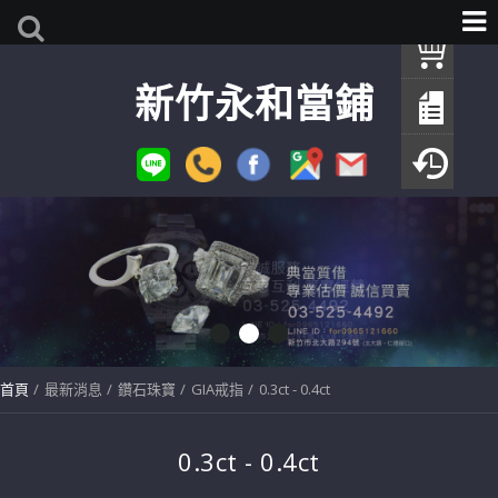
我
新竹永和當鋪
查
填
瀏
首頁
最新消息
鑽石珠寶
GIA戒指
0.3ct - 0.4ct
0.3ct - 0.4ct