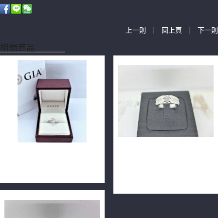
|
|
上一則
回上頁
下一則
相關商品
ALUXE GIA鑽石戒指 0.30ct
GIA 鑽石男戒指 0.33ct
E/VS2/3EX H&A 18K F0358
F/VS2/3EX車工完美 14K戒台
m1430-01