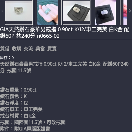
GIA天然鑽石豪華男戒指 0.90ct K/I2/車工完美 白K金 配
鑽60P 共240分 n0665-02
質借 收購 交流 典當 買賣
庫存：0
天然鑽石豪華男戒指 0.90ct K/I2/車工完美 白K金 配鑽60P240
分 戒圍:11.5號
鑽石重量：0.90ct
鑽石顏色：K
鑽石淨度：I2
鑽石車工：車工完美
戒台材質：白k金
戒圍：國際圍11.5號，可改戒圍
附件：附GIA電腦版證書