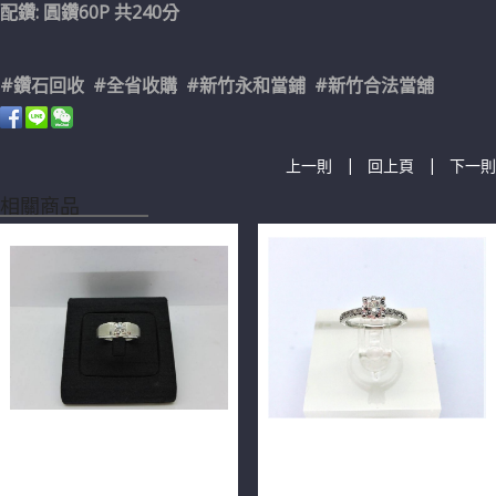
配鑽: 圓鑽60P 共240分
#鑽石回收 #全省收購 #新竹永和當鋪 #新竹合法當舖
|
|
上一則
回上頁
下一則
相關商品
GIA天然鑽石戒指 0.71ct
GIA鑽石戒指 0.70ct F/VS2 車
G/VS1/車工完美 H&A 14K
工完美 H&A 18K白金 n0728