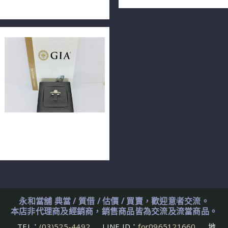
F9781-01
GIA天然鑽石戒指 0.6ct
F/VS2/3EX H&A 18K n0610
永和當舖 典當 / 質借 / 估價 / 買賣，歡迎意者交流。
本店非代理商及經銷商，銷售商品皆為交流及流當商品。
TEL：
(03)525-4492
LINE ID：
for0965121660
地