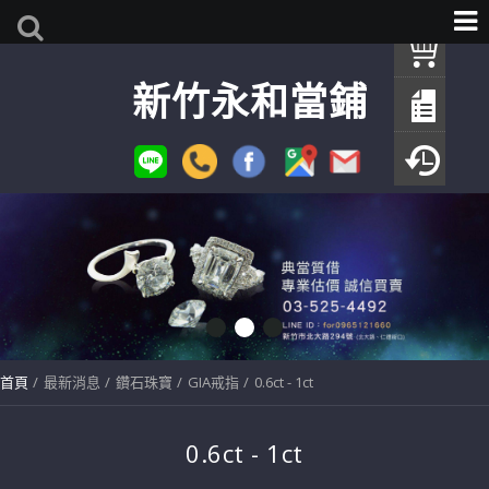
我
新竹永和當鋪
查
填
瀏
首頁
最新消息
鑽石珠寶
GIA戒指
0.6ct - 1ct
0.6ct - 1ct