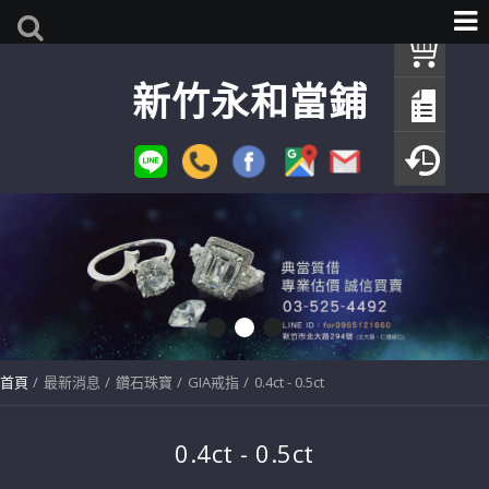
我
新竹永和當鋪
查
填
瀏
首頁
最新消息
鑽石珠寶
GIA戒指
0.4ct - 0.5ct
0.4ct - 0.5ct