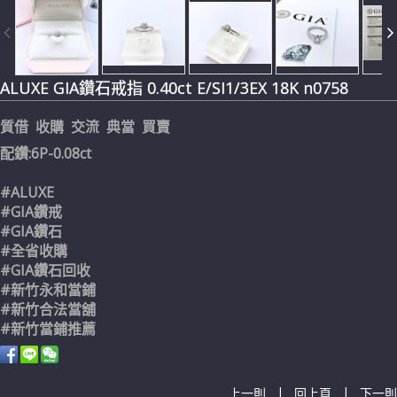
ALUXE GIA鑽石戒指 0.40ct E/SI1/3EX 18K n0758
質借 收購 交流 典當 買賣
配鑽:6P-0.08ct
#ALUXE
#GIA鑽戒
#GIA鑽石
#全省收購
#GIA鑽石回收
#新竹永和當鋪
#新竹合法當舖
#新竹當鋪推薦
|
|
上一則
回上頁
下一則