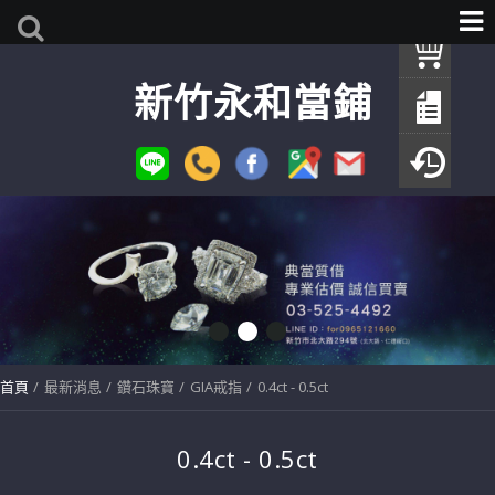
我
新竹永和當鋪
查
填
瀏
首頁
最新消息
鑽石珠寶
GIA戒指
0.4ct - 0.5ct
0.4ct - 0.5ct