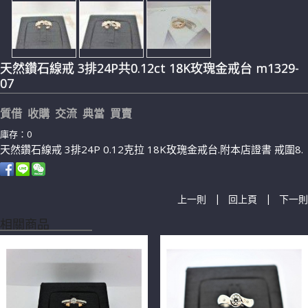
天然鑽石線戒 3排24P共0.12ct 18K玫瑰金戒台 m1329-
07
質借 收購 交流 典當 買賣
庫存：0
天然鑽石線戒 3排24P 0.12克拉 18K玫瑰金戒台.附本店證書 戒圍8.
|
|
上一則
回上頁
下一則
相關商品