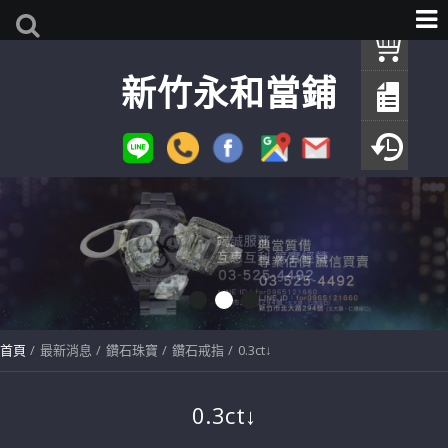
我
新竹永和當鋪
查
填
瀏
首頁
最新消息
鑽石珠寶
鑽石戒指
0.3ct↓
0.3ct↓