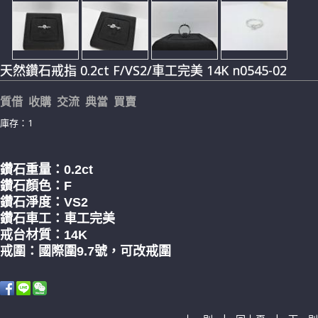
天然鑽石戒指 0.2ct F/VS2/車工完美 14K n0545-02
質借 收購 交流 典當 買賣
庫存：1
鑽石重量：0.2
ct
鑽石顏色：F
鑽石淨度：VS2
鑽石車工：車工完美
戒台材質：14K
戒圍：國際圍9.7
號，可改戒圍