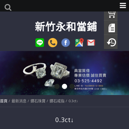
我
新竹永和當鋪
查
填
瀏
首頁
最新消息
鑽石珠寶
鑽石戒指
0.3ct↓
0.3ct↓