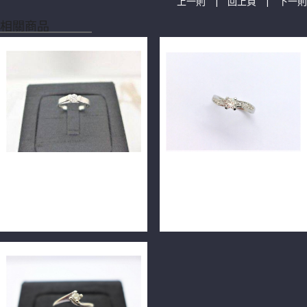
|
|
上一則
回上頁
下一則
相關商品
林曉同 天然鑽石戒指 0.21ct
天然鑽石戒指 0.27ct F/VS1
F/VVS1/車工完美 18K
14k 配鑽10p共0.25ct
m1260-03
F0267-03