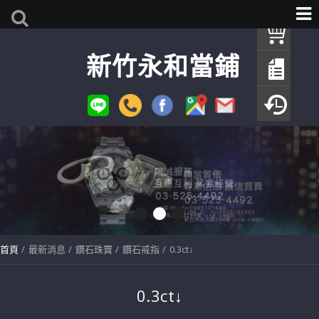
我
新竹永和當鋪
查
填
瀏
首頁
最新消息
鑽石珠寶
鑽石戒指
0.3ct↓
0.3ct↓