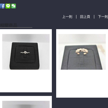
|
|
上一則
回上頁
下一則
相關商品
天然鑽石戒指 0.2ct F/VS2/車
天然鑽石線戒 3排24P共
工完美 14K n0545-02
0.12ct 18K玫瑰金戒台
m1329-07