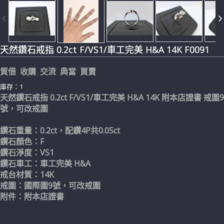
天然鑽石戒指 0.2ct F/VS1/車工完美 H&A 14K F0091
質借 收購 交流 典當 買賣
庫存：1
天然鑽石戒指 0.2ct F/VS1/車工完美 H&A 14K 附本店證書 戒圍9
號，可改戒圍
鑽石重量：0.2ct，
配鑽4P共0.05ct
鑽石顏色：F
鑽石淨度：VS1
鑽石車工：車工完美 H&A
戒台材質：14K
戒圍：國際圍9號，可改戒圍
附件：附本店證書