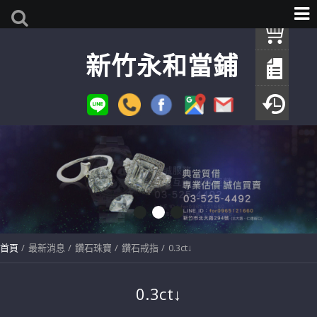
我
新竹永和當鋪
查
填
瀏
首頁
最新消息
鑽石珠寶
鑽石戒指
0.3ct↓
0.3ct↓