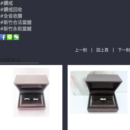
#鑽戒
#鑽戒回收
#全省收購
#新竹合法當舖
#新竹永和當鋪
|
|
上一則
回上頁
下一則
相關商品
日本I-PRIMO 結婚對戒 9P
日本I-PRIMO 鑽石戒指 9P