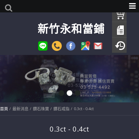
我
新竹永和當鋪
查
填
瀏
首頁
最新消息
鑽石珠寶
鑽石戒指
0.3ct - 0.4ct
0.3ct - 0.4ct