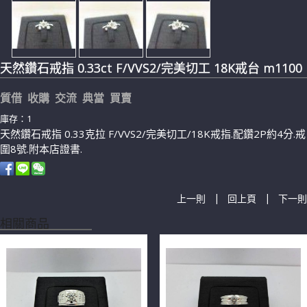
天然鑽石戒指 0.33ct F/VVS2/完美切工 18K戒台 m1100
質借 收購 交流 典當 買賣
庫存：1
天然鑽石戒指 0.33克拉 F/VVS2/完美切工/18K戒指.配鑽2P約4分.戒
圍8號.附本店證書.
|
|
上一則
回上頁
下一則
相關商品