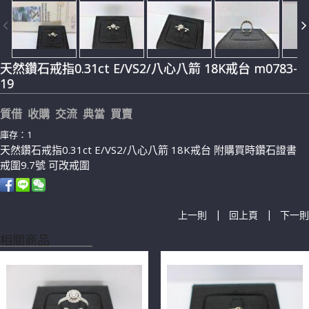
天然鑽石戒指0.31ct E/VS2/八心八箭 18K戒台 m0783-
19
質借 收購 交流 典當 買賣
庫存：1
天然鑽石戒指0.31ct E/VS2/八心八箭 18K戒台 附購買時鑽石證書
戒圍9.7號 可改戒圍
|
|
上一則
回上頁
下一則
相關商品