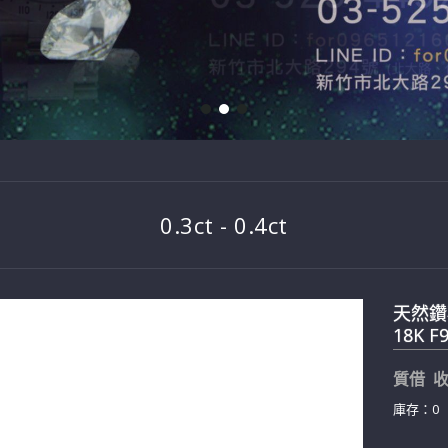
0.3ct - 0.4ct
天然鑽石
18K F
質借 收
庫存：0