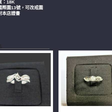
：18K
國際圍13號，可改戒圍
附本店證書
品