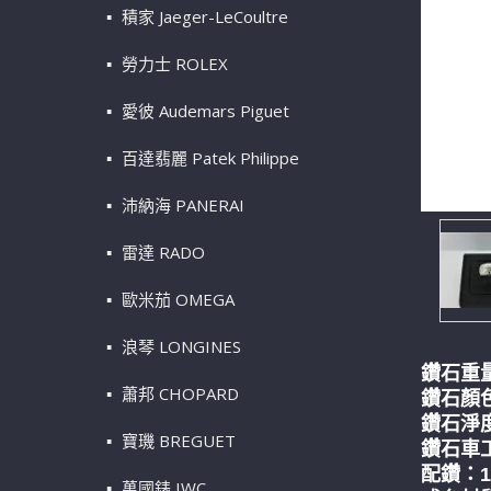
積家 Jaeger-LeCoultre
勞力士 ROLEX
愛彼 Audemars Piguet
百達翡麗 Patek Philippe
沛納海 PANERAI
雷達 RADO
歐米茄 OMEGA
浪琴 LONGINES
鑽石重量
蕭邦 CHOPARD
鑽石顏
鑽石淨度
寶璣 BREGUET
鑽石車
配鑽：1
萬國錶 IWC