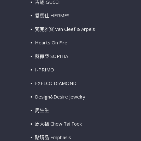
古馳 GUCCI
愛馬仕 HERMES
梵克雅寶 Van Cleef & Arpels
Hearts On Fire
蘇菲亞 SOPHIA
I-PRIMO
EXELCO DIAMOND
Design&Desire Jewelry
周生生
周大福 Chow Tai Fook
點睛品 Emphasis