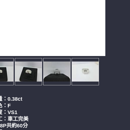
：0.38
ct
色：F
：VS1
工：車工完美
8P共約60分