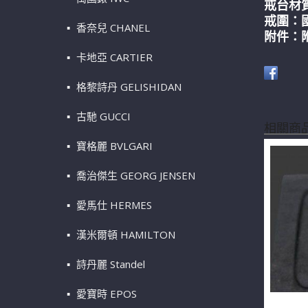
戒台材質
戒圍：
香奈兒 CHANEL
附件：
卡地亞 CARTIER
格黎詩丹 GELISHIDAN
古馳 GUCCI
相關商
寶格麗 BVLGARI
喬治傑生 GEORG JENSEN
愛馬仕 HERMES
漢米爾頓 HAMILTON
詩丹麗 Standel
愛寶時 EPOS