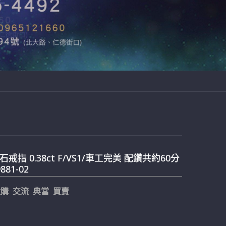
戒指 0.38ct F/VS1/車工完美 配鑽共約60分
9881-02
購 交流 典當 買賣