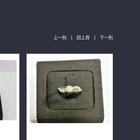
|
|
上一則
回上頁
下一則
車工完美 配
天然鑽石戒指 0.36ct F/VS1 車工完美
18K F0195