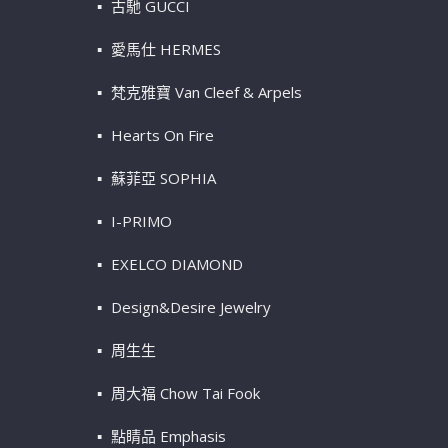
古馳 GUCCI
愛馬仕 HERMES
梵克雅寶 Van Cleef & Arpels
Hearts On Fire
蘇菲亞 SOPHIA
I-PRIMO
EXELCO DIAMOND
Design&Desire Jewelry
周生生
周大福 Chow Tai Fook
點睛品 Emphasis