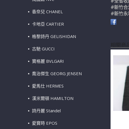
#全省收
#新竹合
香奈兒 CHANEL
#新竹永
卡地亞 CARTIER
格黎詩丹 GELISHIDAN
相關商
古馳 GUCCI
寶格麗 BVLGARI
喬治傑生 GEORG JENSEN
愛馬仕 HERMES
漢米爾頓 HAMILTON
詩丹麗 Standel
天然鑽石戒
愛寶時 EPOS
n0640-