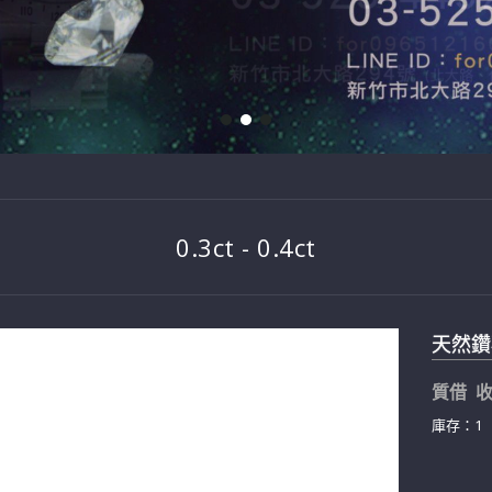
0.3ct - 0.4ct
天然鑽石戒
質借 收
庫存：1