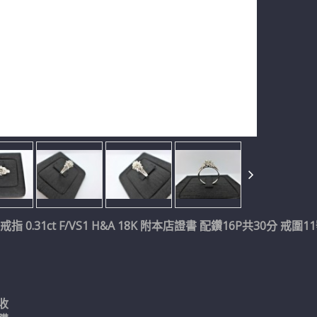
指 0.31ct F/VS1 H&A 18K 附本店證書 配鑽16P共30分 戒圍1
收