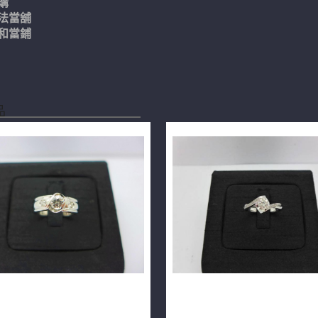
購
法當舖
和當鋪
品
指 0.34ct F/VS2 18K
天然鑽石戒指 0.3ct F/VS1/
03
鑽共7分 18K n0596