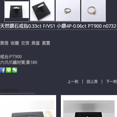
天然鑽石戒指0.33ct F/VS1 小鑽4P-0.06ct PT900 n0732
質借 收購 交流 典當 買賣
戒台:PT900
六爪爪鑲材質:黃18K
|
|
上一則
回上頁
下一則
相關商品