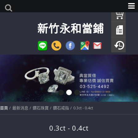
我
新竹永和當鋪
查
填
瀏
首頁
最新消息
鑽石珠寶
鑽石戒指
0.3ct - 0.4ct
0.3ct - 0.4ct