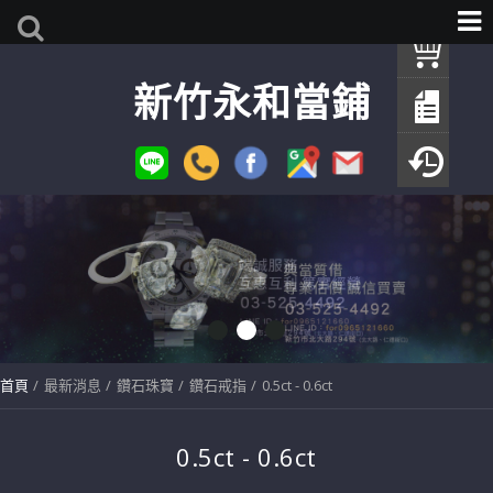
我
新竹永和當鋪
查
填
瀏
首頁
最新消息
鑽石珠寶
鑽石戒指
0.5ct - 0.6ct
0.5ct - 0.6ct