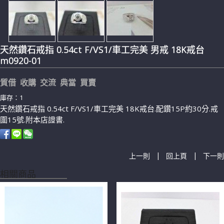
天然鑽石戒指 0.54ct F/VS1/車工完美 男戒 18K戒台
m0920-01
質借 收購 交流 典當 買賣
庫存：1
天然鑽石戒指 0.54ct F/VS1/車工完美 18K戒台.配鑽15P約30分.戒
圍15號.附本店證書.
|
|
上一則
回上頁
下一則
相關商品