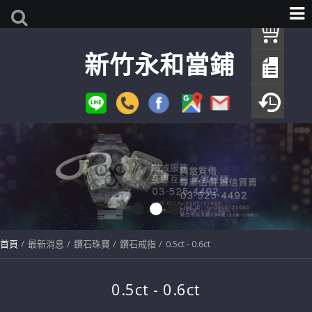
我
新竹永和當鋪
查
填
瀏
首頁
最新消息
鑽石珠寶
鑽石戒指
0.5ct - 0.6ct
0.5ct - 0.6ct