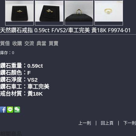
天然鑽石戒指 0.59ct F/VS2/車工完美 黃18K F9974-01
質借 收購 交流 典當 買賣
庫存：0
鑽石重量：0.59
ct
鑽石顏色：F
鑽石淨度：VS2
鑽石車工：車工完美
戒台材質：黃18K
|
|
上一則
回上頁
下一則
相關商品