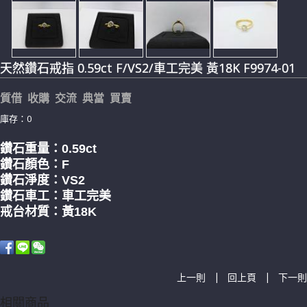
天然鑽石戒指 0.59ct F/VS2/車工完美 黃18K F9974-01
質借 收購 交流 典當 買賣
庫存：0
鑽石重量：0.59
ct
鑽石顏色：F
鑽石淨度：VS2
鑽石車工：車工完美
戒台材質：黃18K
|
|
上一則
回上頁
下一則
相關商品