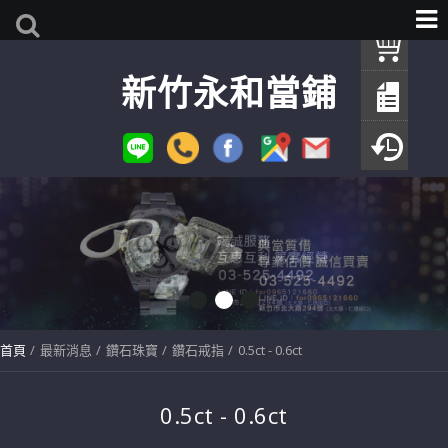
我
新竹永和當鋪
查
填
瀏
首頁
最新消息
鑽石珠寶
鑽石戒指
0.5ct - 0.6ct
0.5ct - 0.6ct