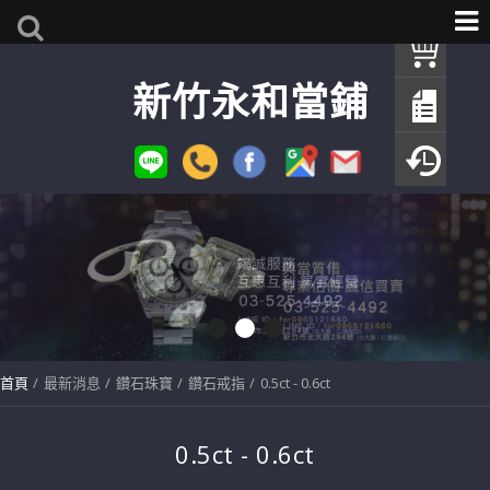
我
新竹永和當鋪
查
填
瀏
首頁
最新消息
鑽石珠寶
鑽石戒指
0.5ct - 0.6ct
0.5ct - 0.6ct