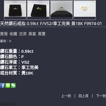
天然鑽石戒指 0.59ct F/VS2/車工完美 黃18K F9974-01
質借 收購 交流 典當 買賣
庫存：0
鑽石重量：0.59
ct
鑽石顏色：F
鑽石淨度：VS2
鑽石車工：車工完美
戒台材質：黃18K
|
|
上一則
回上頁
下一則
相關商品