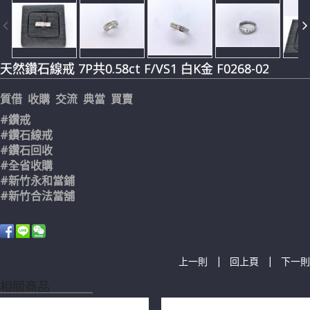
天然鑽石線戒 7P共0.58ct F/VS1 白K金 F0268-02
質借 收購 交流 典當 買賣
#鑽戒
#鑽石線戒
#鑽石回收
#全省收購
#新竹永和當鋪
#新竹合法當舖
|
|
上一則
回上頁
下一則
相關商品