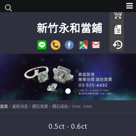
我
新竹永和當鋪
查
填
瀏
首頁
最新消息
鑽石珠寶
鑽石戒指
0.5ct - 0.6ct
0.5ct - 0.6ct