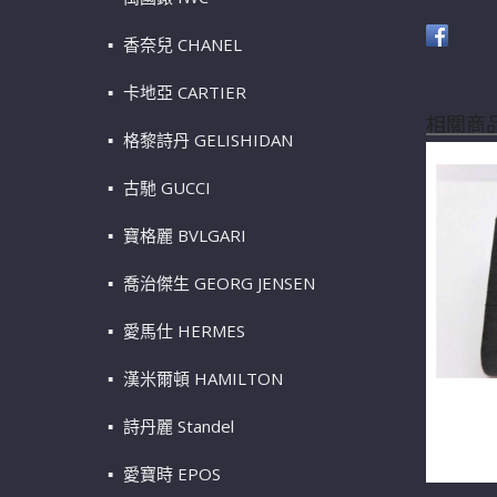
香奈兒 CHANEL
卡地亞 CARTIER
相關商
格黎詩丹 GELISHIDAN
古馳 GUCCI
寶格麗 BVLGARI
喬治傑生 GEORG JENSEN
愛馬仕 HERMES
漢米爾頓 HAMILTON
天然鑽石戒
詩丹麗 Standel
18K戒台
愛寶時 EPOS