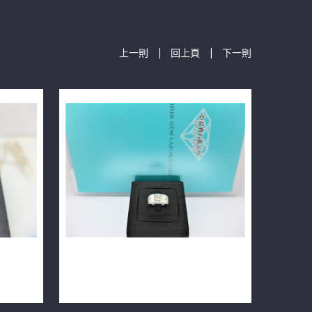
|
|
上一則
回上頁
下一則
1/車工完美
天然鑽石男戒指 0.5ct I/VS2/車工完美
14K n0604