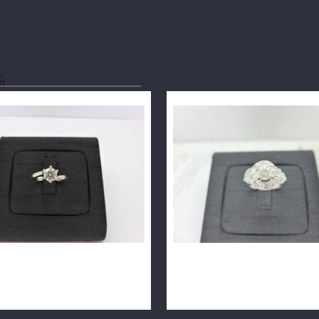
品
指 0.51ct G/VS1/八心八箭
天然鑽石戒指 0.54ct E/VVS
 m0002
18K戒台 m1257-02