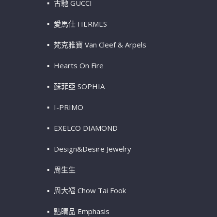
古馳 GUCCI
愛馬仕 HERMES
梵克雅寶 Van Cleef & Arpels
Hearts On Fire
蘇菲亞 SOPHIA
I-PRIMO
EXELCO DIAMOND
Design&Desire Jewelry
周生生
周大福 Chow Tai Fook
點睛品 Emphasis