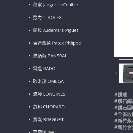
積家 Jaeger-LeCoultre
勞力士 ROLEX
愛彼 Audemars Piguet
百達翡麗 Patek Philippe
沛納海 PANERAI
雷達 RADO
歐米茄 OMEGA
浪琴 LONGINES
#鑽戒
#鑽石線
蕭邦 CHOPARD
#鑽石回
#全省收
寶璣 BREGUET
#新竹永
#新竹合
萬國錶 IWC