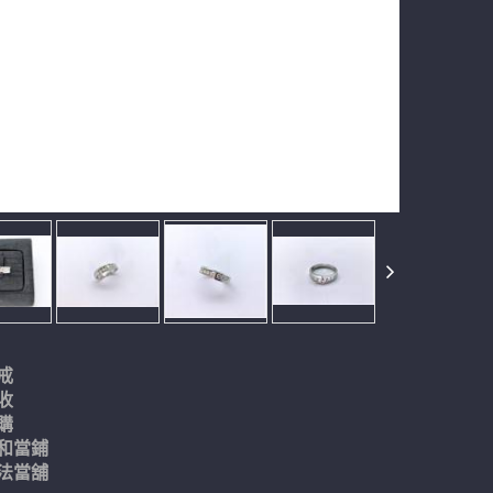
戒
收
購
和當鋪
法當舖