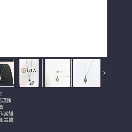
石
鑽石項鍊
收
法當舖
和當鋪