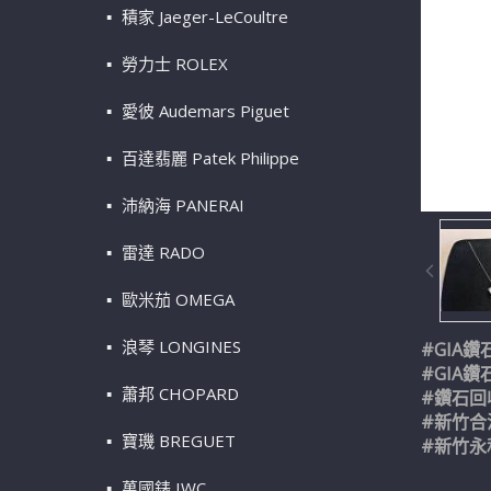
積家 Jaeger-LeCoultre
勞力士 ROLEX
愛彼 Audemars Piguet
百達翡麗 Patek Philippe
沛納海 PANERAI
雷達 RADO
歐米茄 OMEGA
浪琴 LONGINES
#GIA鑽
#GIA
蕭邦 CHOPARD
#鑽石回
#新竹合
寶璣 BREGUET
#新竹永
萬國錶 IWC