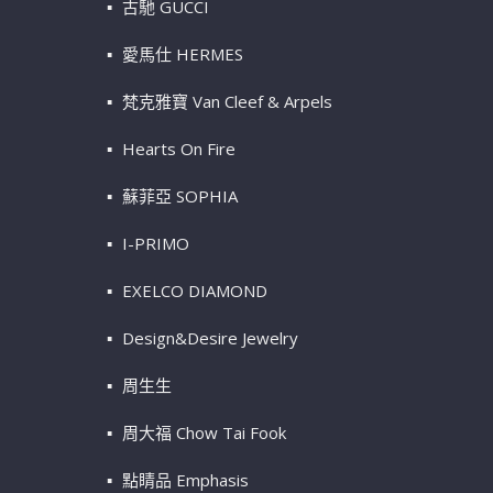
古馳 GUCCI
愛馬仕 HERMES
梵克雅寶 Van Cleef & Arpels
Hearts On Fire
蘇菲亞 SOPHIA
I-PRIMO
EXELCO DIAMOND
Design&Desire Jewelry
周生生
周大福 Chow Tai Fook
點睛品 Emphasis