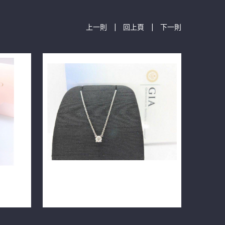
|
|
上一則
回上頁
下一則
0ct
GIA天然鑽石項鍊 0.30ct F/VS1/EX車
工 14K墬鍊 m0602-02