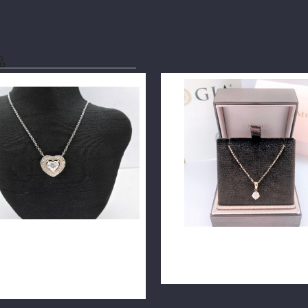
品
鑽石項鍊 1.05ct D/VS2/EX花
日本 I-PRIMO GIA鑽石項鍊 0.5
工 配鑽70分 18K墜 全新手工
G/VS1/3EX 18K玫瑰金 n0745
0576