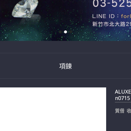
項鍊
ALUXE
n0715
質借 收