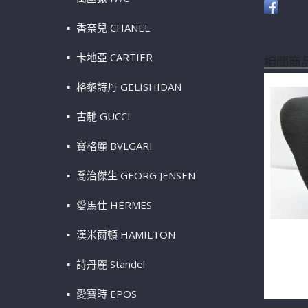
香奈兒 CHANEL
卡地亞 CARTIER
相關商
格黎詩丹 GELISHIDAN
古馳 GUCCI
寶格麗 BVLGARI
喬治傑生 GEORG JENSEN
愛馬仕 HERMES
漢米爾頓 HAMILTON
GIA天然
式心型車
詩丹麗 Standel
訂製款 m
愛寶時 EPOS