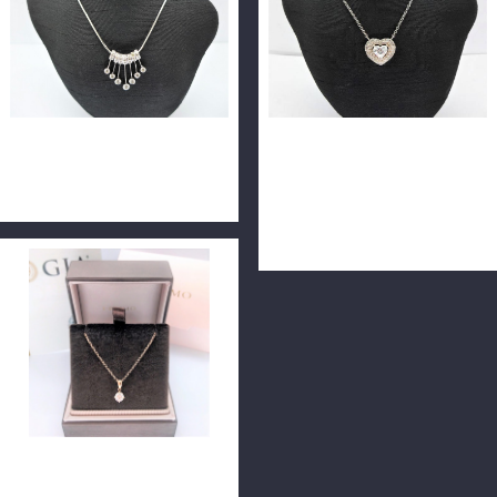
天然鑽石項鍊 7P共40分 18K
GIA天然鑽石項鍊 1.05ct
F0140-03
D/VS2/EX花式心型車工 配鑽
70分 18K墜 全新手工訂製款
m0576
日本 I-PRIMO GIA鑽石項鍊
0.50ct G/VS1/3EX 18K玫瑰