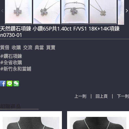
天然鑽石項鍊 小鑽65P共1.40ct F/VS1 18K+14K項鍊
n0730-01
質借 收購 交流 典當 買賣
#鑽石項鍊
#全省收購
#新竹永和當鋪
|
|
上一則
回上頁
下一則
相關商品