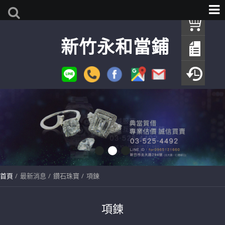
我
新竹永和當鋪
查
填
瀏
首頁
最新消息
鑽石珠寶
項鍊
項鍊