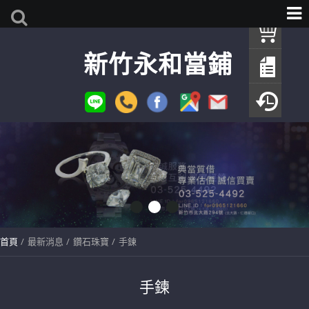
我
新竹永和當鋪
查
填
瀏
首頁
最新消息
鑽石珠寶
手鍊
手鍊