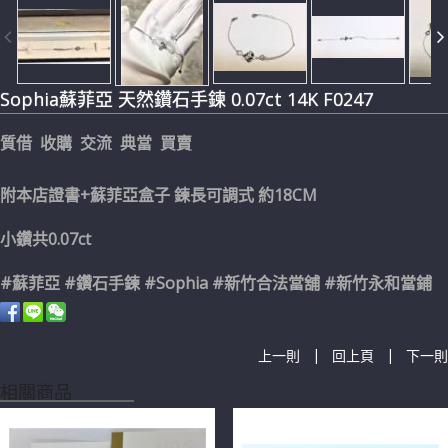
Sophia蘇菲亞 天然鑽石手鍊 0.07ct 14K F0247
質借 收購 交流 典當 買賣
附本店證書+蘇菲亞盒子 鍊長可調式 約18CM
小鑽共0.07ct
#蘇菲亞 #鑽石手鍊 #Sophia #新竹合法當舖 #新竹永和當鋪
|
|
上一則
回上頁
下一則
相關商品