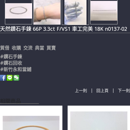
天然鑽石手鍊 66P 3.3ct F/VS1 車工完美 18K n0137-02
質借 收購 交流 典當 買賣
#鑽石手鍊
#鑽石回收
#新竹永和當鋪
|
|
上一則
回上頁
下一則
相關商品