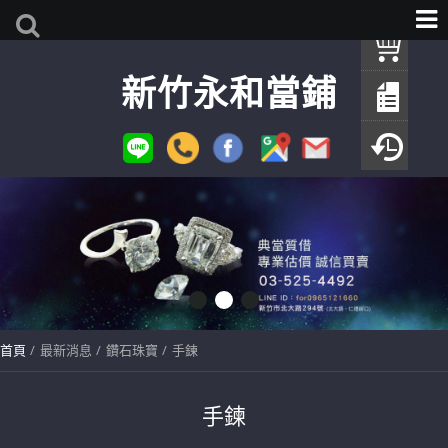
我
新竹永和當鋪
查
填
瀏
首頁
最新消息
鑽石珠寶
手鍊
手鍊