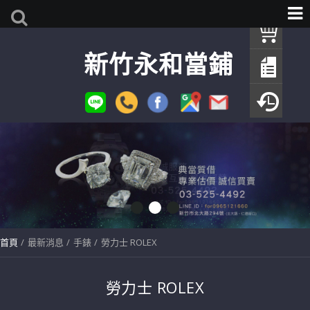
我
新竹永和當鋪
查
填
瀏
首頁
最新消息
手錶
勞力士 ROLEX
勞力士 ROLEX