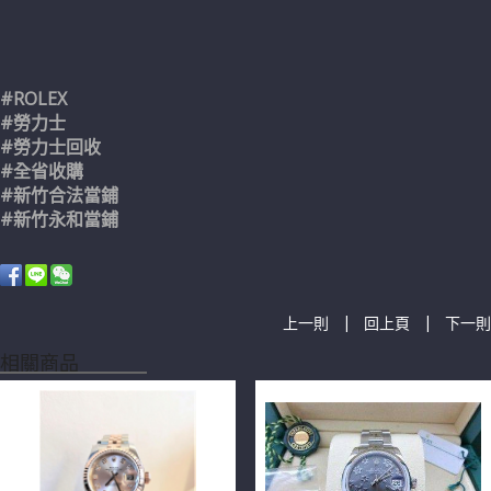
#ROLEX
#勞力士
#勞力士回收
#全省收購
#新竹合法當鋪
#新竹永和當鋪
|
|
上一則
回上頁
下一則
相關商品