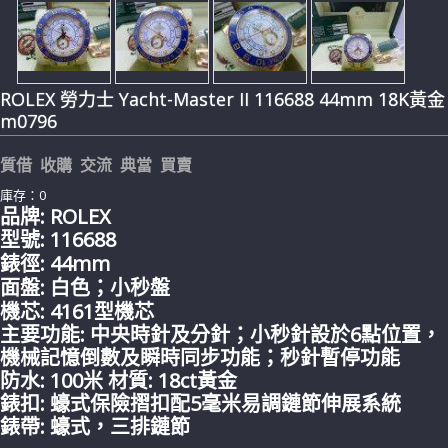
ROLEX 勞力士 Yacht-Master II 116688 44mm 18K黃金
m0796
質借 收購 交流 典當 買賣
庫存：0
品牌: ROLEX
型號: 116688
錶徑: 44mm
面盤: 白色；小秒盤
機芯: 4161型機芯
主要功能: 中央時針及分針；小秒針設於6點位置，
機械記憶倒數及瞬時同步功能；秒針暫停功能
防水: 100米 材質: 18ct黃金
錶扣: 蠔式保險摺扣配5毫米易調鏈節伸展系統
錶帶:
蠔式，三排鏈節