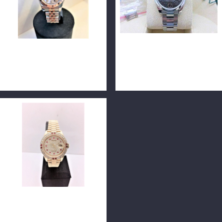
ROLEX 勞力士 DATEJUST
ROLEX 勞力士 DATEJUST
179171 18K玫瑰半金 包台十
178240 31mm 灰面 n0201-
鑽 26mm n0743
01
ROLEX 勞力士 69178 蠔式恒
動日誌18K金女用腕錶 26mm
後鑲鑽圈鑽面 單錶 n0680