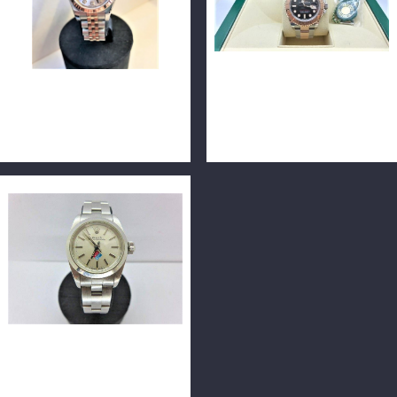
ROLEX 勞力士 DATEJUST
ROLEX 勞力士 Yacht-Master
179171 18K玫瑰半金 包台十
126621 40MM 玫瑰金遊艇
鑽 26mm n0743
保固中 n0672
ROLEX 勞力士 Lady's
Oyster Perpetual 67180
24mm n0255