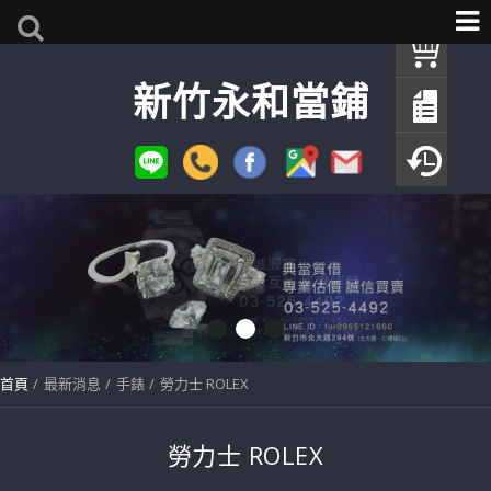
我
新竹永和當鋪
查
填
瀏
首頁
最新消息
手錶
勞力士 ROLEX
勞力士 ROLEX