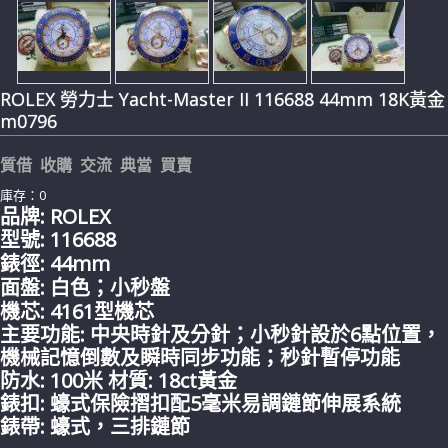
ROLEX 勞力士 Yacht-Master II 116688 44mm 18K黃金
m0796
質借 收購 交流 典當 買賣
庫存：0
品牌: ROLEX
型號: 116688
錶徑: 44mm
面盤: 白色；小秒盤
機芯: 4161型機芯
主要功能: 中央時針及分針；小秒針設於6點位置，
機械記憶倒數及瞬時同步功能；秒針暫停功能
防水: 100米 材質: 18ct黃金
錶扣: 蠔式保險摺扣配5毫米易調鏈節伸展系統
錶帶:
蠔式，三排鏈節