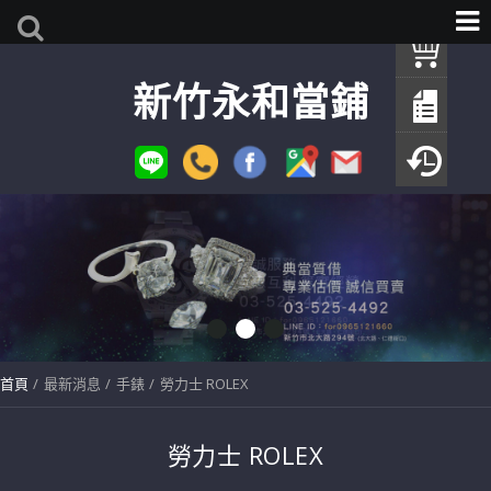
我
新竹永和當鋪
查
填
瀏
首頁
最新消息
手錶
勞力士 ROLEX
勞力士 ROLEX