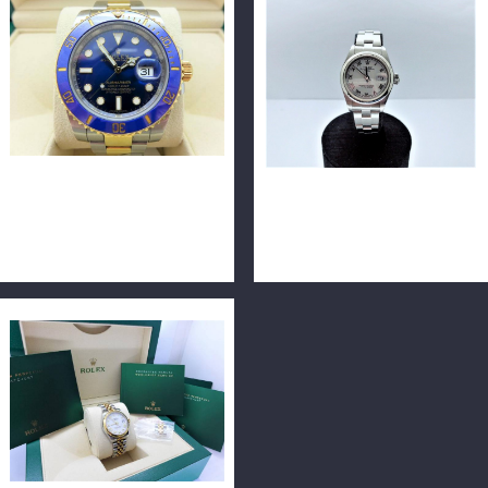
ROLEX 勞力士 SUBMARINER
ROLEX 勞力士錶 79160 蠔式
116613LB 半金藍水鬼 40毫
恒動日誌型白面 26MM
米 n0450-01
F0315