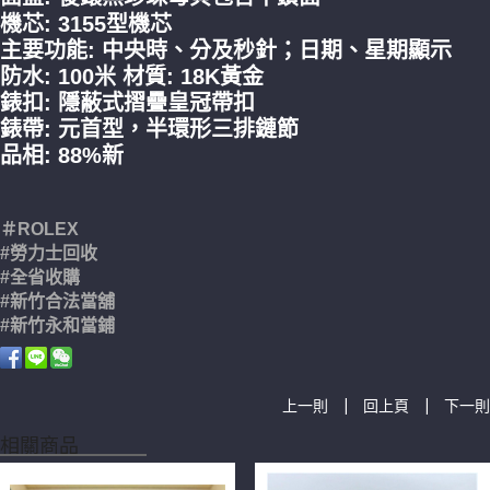
機芯: 3155型機芯
主要功能: 中央時、分及秒針；日期、星期顯示
防水: 100米 材質: 18K黃金
錶扣: 隱蔽式摺疊皇冠帶扣
錶帶: 元首型，半環形三排鏈節
品相: 88%新
＃ROLEX
#勞力士回收
#全省收購
#新竹合法當舖
​#新竹永和當鋪
|
|
上一則
回上頁
下一則
相關商品