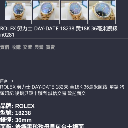
ROLEX 勞力士 DAY-DATE 18238 黃18K 36毫米腕錶
n0281
質借 收購 交流 典當 買賣
庫存：1
ROLEX 勞力士 DAY-DATE 18238 黃18K 36毫米腕錶 單錶 狗
頭印記 後鑲貝殼十鑽面 誠信交易 歡迎面交
品牌: ROLEX
型號: 18238
錶徑: 36mm
面盤: 後鑲黑珍珠母貝包台十鑽面