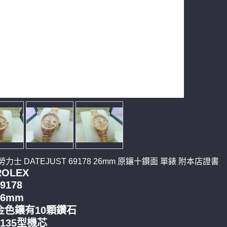
 勞力士 DATEJUST 69178 26mm 原鑲十鑽面 單錶 附本店證書
ROLEX
9178
26mm
 金色鑲有10顆鑽石
2135型機芯