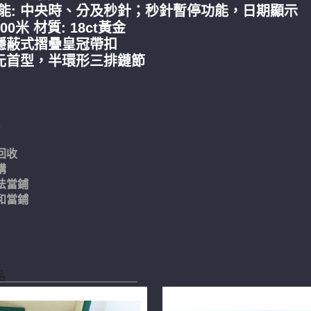
能: 中央時、分及秒針；秒針暫停功能，日期顯示
100米 材質: 18ct黃金
 隱蔽式摺疊皇冠
帶
扣
 元首型
，半環形三排鏈節
X
回收
購
法當鋪
和當鋪
品