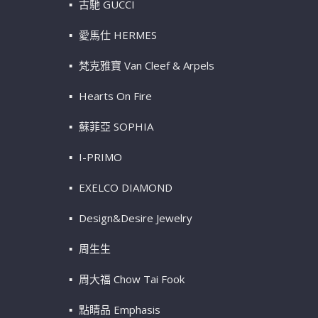
古馳 GUCCI
愛馬仕 HERMES
梵克雅寶 Van Cleef & Arpels
Hearts On Fire
蘇菲亞 SOPHIA
I-PRIMO
EXELCO DIAMOND
Design&Desire Jewelry
周生生
周大福 Chow Tai Fook
點睛品 Emphasis