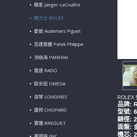
積家 Jaeger-LeCoultre
勞力士 ROLEX
愛彼 Audemars Piguet
百達翡麗 Patek Philippe
沛納海 PANERAI
雷達 RADO
歐米茄 OMEGA
浪琴 LONGINES
ROLEX
品牌: 
蕭邦 CHOPARD
型號: 6
錶徑: 
寶璣 BREGUET
面盤:
機芯: 
萬國錶 IWC