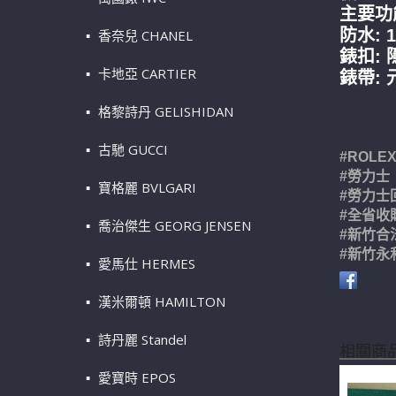
主要功
防水: 
香奈兒 CHANEL
錶扣:
卡地亞 CARTIER
錶帶:
格黎詩丹 GELISHIDAN
古馳 GUCCI
#ROLE
#勞力士
寶格麗 BVLGARI
#勞力士
#全省收
喬治傑生 GEORG JENSEN
#新竹合
#新竹永
愛馬仕 HERMES
漢米爾頓 HAMILTON
詩丹麗 Standel
相關商
愛寶時 EPOS