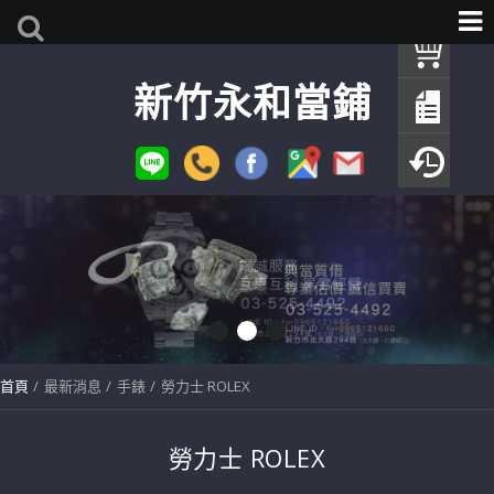
我
新竹永和當鋪
查
填
瀏
首頁
最新消息
手錶
勞力士 ROLEX
勞力士 ROLEX