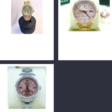
ROLEX 勞力士 69268 金字塔
ROLEX 勞力士 118235 Day-
鑽圈原裝鑽面18K黃金女錶 單
Date 36mm 10鑽面 玫瑰金
錶 F0223
n0148-01