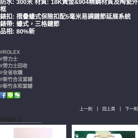
防水: 300米 材質: 18K黃金&904精
鋼材質及陶瓷外
框
錶扣: 摺疊蠔式保險扣配5毫米易調鏈節延展系統
錶帶: 蠔式，三格鏈節
品相: 80%新
#ROLEX
#勞力士
#勞力士回收
#全省收購
#新竹合法當鋪
#新竹永和當鋪
|
|
上一則
回上頁
下一則
相關商品