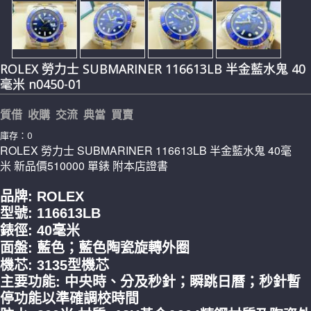
ROLEX 勞力士 SUBMARINER 116613LB 半金藍水鬼 40
毫米 n0450-01
質借 收購 交流 典當 買賣
庫存：0
ROLEX 勞力士 SUBMARINER 116613LB 半金藍水鬼 40毫
米 新品價510000 單錶 附本店證書
品牌: ROLEX
型號: 116613LB
錶徑: 40毫米
面盤: 藍色；藍色陶瓷旋轉外圈
機芯: 3135型機芯
主要功能: 中央時、分及秒針；瞬跳日曆；秒針暫
停功能以準確調校時間