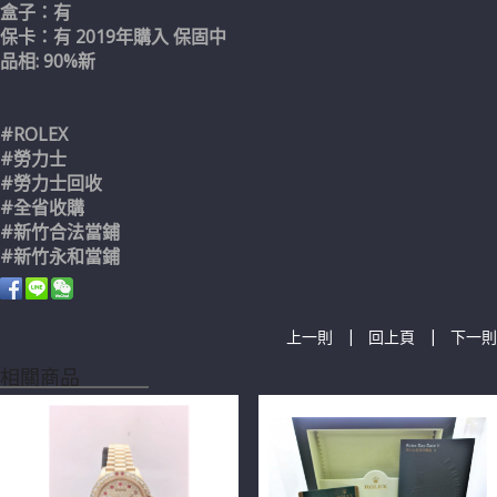
盒子：有
保卡：有 2019年購入 保固中
品相: 90%新
#ROLEX
#勞力士
#勞力士回收
#全省收購
#新竹合法當鋪
#新竹永和當鋪
|
|
上一則
回上頁
下一則
相關商品