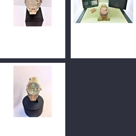
ROLEX 勞力士 69178 蠔式恒
ROLEX 勞力士 Day-DateII
動日誌18K金女用腕錶 26mm
218235 羅馬面 18K玫瑰金
後鑲鑽圈鑽面 單錶 n0680
41毫米 n0603
ROLEX 勞力士 69268 金字塔
鑽圈原裝鑽面18K黃金女錶 單