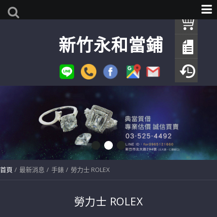
我
新竹永和當鋪
查
填
瀏
首頁
最新消息
手錶
勞力士 ROLEX
勞力士 ROLEX