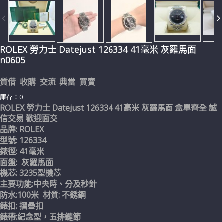
ROLEX 勞力士 Datejust 126334 41毫米 灰羅馬面
n0605
質借 收購 交流 典當 買賣
庫存：0
ROLEX 勞力士 Datejust 126334 41毫米 灰羅馬面 盒單齊全 誠
信交易 歡迎面交
品牌: ROLEX
型號: 126334
錶徑: 41毫米
面盤:
灰羅馬面
機芯: 3235型機芯
主要功能:中央時、分及秒針
防水:100米 材質: 不銹鋼
錶扣: 摺疊扣
錶帶:紀念型，五排鏈節