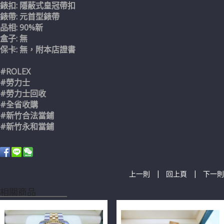
錶扣: 隱蔽式皇冠帶扣
錶帶: 元首型錶帶
品相: 90%新
盒子: 無
保卡: 無，附本店證書
#ROLEX
#勞力士
#勞力士回收
#全省收購
#新竹合法當鋪
#新竹永和當鋪
|
|
上一則
回上頁
下一則
相關商品