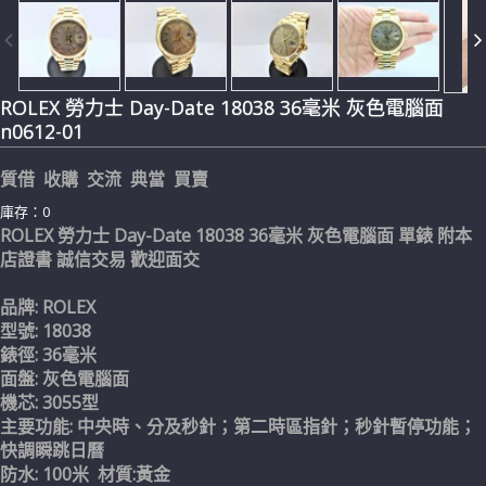
ROLEX 勞力士 Day-Date 18038 36毫米 灰色電腦面
n0612-01
質借 收購 交流 典當 買賣
庫存：0
ROLEX 勞力士 Day-Date 18038 36毫米 灰色電腦面 單錶 附本
店證書 誠信交易 歡迎面交
品牌: ROLEX
型號: 18038
錶徑: 36毫米
面盤: 灰色電腦面
機芯: 3055型
主要功能: 中央時、分及秒針；第二時區指針；秒針暫停功能；
快調瞬跳日曆
防水: 100米 材質:黃金