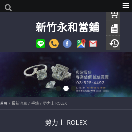
我
新竹永和當鋪
查
填
瀏
首頁
最新消息
手錶
勞力士 ROLEX
勞力士 ROLEX