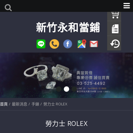
我
新竹永和當鋪
查
填
瀏
首頁
最新消息
手錶
勞力士 ROLEX
勞力士 ROLEX