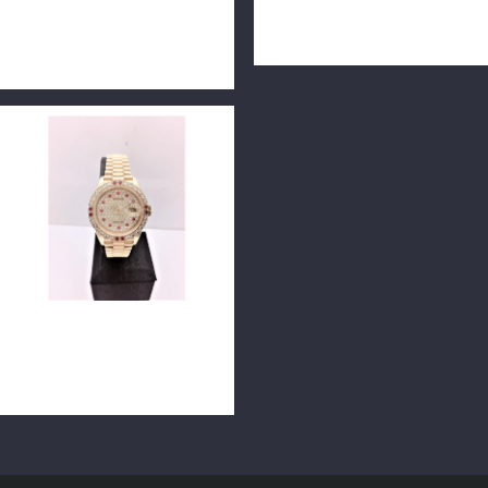
DATEJUST Oyster Perpetual
69178LR 原鑲紅寶小白寶鑽
蠔式 原鑲包台10鑽面 單錶
面 26毫米 18K n0527
26mm n0695
ROLEX 勞力士 69178 蠔式恒
動日誌18K金女用腕錶 26mm
後鑲鑽圈鑽面 單錶 n0680