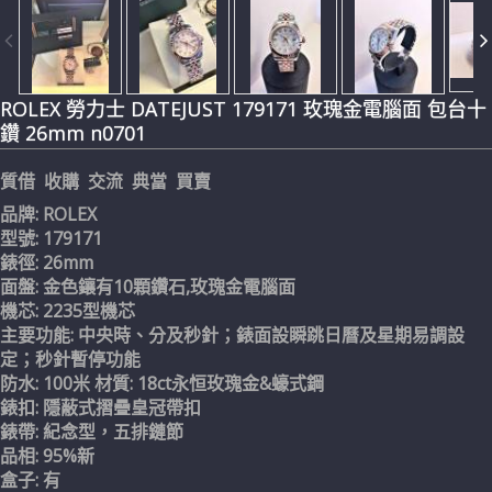
ROLEX 勞力士 DATEJUST 179171 玫瑰金電腦面 包台十
鑽 26mm n0701
質借 收購 交流 典當 買賣
品牌: ROLEX
型號: 179171
錶徑: 26mm
面盤: 金色鑲有10顆鑽石,玫瑰金電腦面
機芯: 2235型機芯
主要功能: 中央時、分及秒針；錶面設瞬跳日曆及星期易調設
定；秒針暫停功能
防水: 100米 材質: 18ct永恒玫瑰金&蠔式鋼
錶扣: 隱蔽式摺疊皇冠帶扣
錶帶: 紀念型，五排鏈節
品相: 95%新
盒子: 有